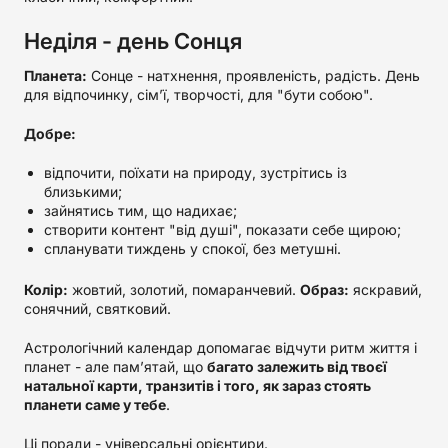
Неділя - день Сонця
Планета:
Сонце - натхнення, проявленість, радість. День
для відпочинку, сім’ї, творчості, для "бути собою".
Добре:
відпочити, поїхати на природу, зустрітись із
близькими;
зайнятись тим, що надихає;
створити контент "від душі", показати себе щирою;
спланувати тиждень у спокої, без метушні.
Колір:
жовтий, золотий, помаранчевий.
Образ:
яскравий,
сонячний, святковий.
Астрологічний календар допомагає відчути ритм життя і
планет - але пам’ятай, що
багато залежить від твоєї
натальної карти, транзитів і того, як зараз стоять
планети саме у тебе
.
Ці поради - універсальні орієнтири.