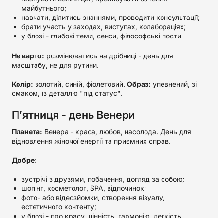
майбутнього;
навчати, ділитись знаннями, проводити консультації;
брати участь у заходах, виступах, колабораціях;
у блозі - глибокі теми, сенси, філософські пости.
Не варто:
розмінюватись на дрібниці - день для
масштабу, не для рутини.
Колір:
золотий, синій, фіолетовий.
Образ:
упевнений, зі
смаком, із деталлю "під статус".
П’ятниця - день Венери
Планета:
Венера - краса, любов, насолода. День для
відновлення жіночої енергії та приємних справ.
Добре:
зустрічі з друзями, побачення, догляд за собою;
шопінг, косметолог, SPA, відпочинок;
фото- або відеозйомки, створення візуалу,
естетичного контенту;
у блозі - про красу, цінність, гармонію, легкість.