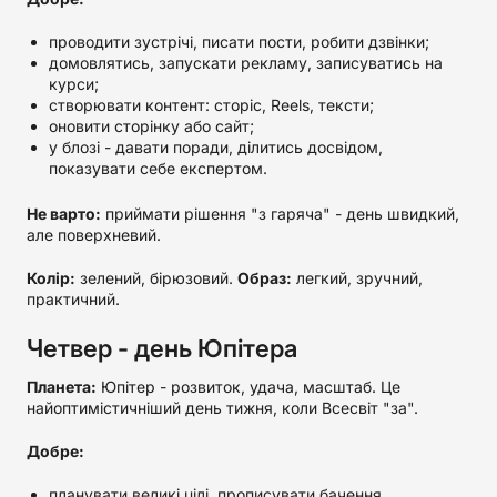
проводити зустрічі, писати пости, робити дзвінки;
домовлятись, запускати рекламу, записуватись на
курси;
створювати контент: сторіс, Reels, тексти;
оновити сторінку або сайт;
у блозі - давати поради, ділитись досвідом,
показувати себе експертом.
Не варто:
приймати рішення "з гаряча" - день швидкий,
але поверхневий.
Колір:
зелений, бірюзовий.
Образ:
легкий, зручний,
практичний.
Четвер - день Юпітера
Планета:
Юпітер - розвиток, удача, масштаб. Це
найоптимістичніший день тижня, коли Всесвіт "за".
Добре:
планувати великі цілі, прописувати бачення