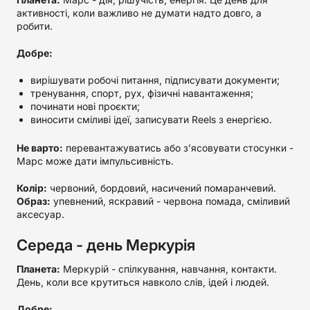
активності, коли важливо не думати надто довго, а
робити.
Добре:
вирішувати робочі питання, підписувати документи;
тренування, спорт, рух, фізичні навантаження;
починати нові проєкти;
виносити сміливі ідеї, записувати Reels з енергією.
Не варто:
перевантажуватись або з’ясовувати стосунки -
Марс може дати імпульсивність.
Колір:
червоний, бордовий, насичений помаранчевий.
Образ:
упевнений, яскравий - червона помада, сміливий
аксесуар.
Середа - день Меркурія
Планета:
Меркурій - спілкування, навчання, контакти.
День, коли все крутиться навколо слів, ідей і людей.
Добре: