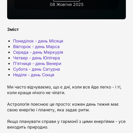
08 Жовтня 2025
Зміст
Понеділок - день Місяця
Вівторок - день Марса
Середа - день Меркурія
Четвер - день Юпітера
П’ятниця - день Венери
Субота - день Сатурна
Неділя - день Сонця
Ми часто відчуваємо, що є дні, коли все йде легко - і ті,
коли краще нічого не чіпати.
Астрологія пояснює це просто: кожен день тижня має
свою енергію і планету, яка задає ритм.
Якщо планувати справи у гармонії з цими енергіями - усе
виходить природно.