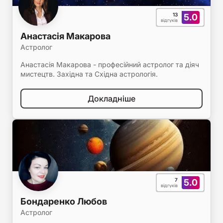
13
5.0
відгуків
Анастасія Макарова
Астролог
Анастасія Макарова - професійний астролог та діяч
мистецтв. Західна та Східна астрологія.
Докладніше
7
5.0
відгуків
Бондаренко Любов
Астролог