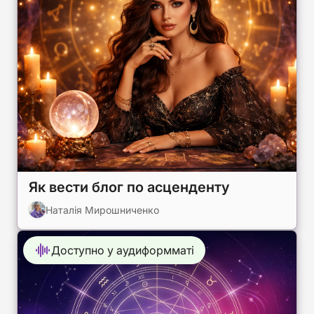
Як вести блог по асценденту
Наталія Мирошниченко
Доступно у аудиформматі