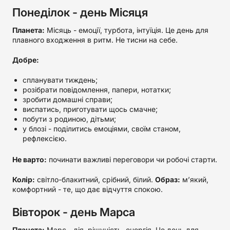
Понеділок - день Місяця
Планета:
Місяць - емоції, турбота, інтуїція. Це день для
плавного входження в ритм. Не тисни на себе.
Добре:
спланувати тиждень;
розібрати повідомлення, папери, нотатки;
зробити домашні справи;
виспатись, приготувати щось смачне;
побути з родиною, дітьми;
у блозі - поділитись емоціями, своїм станом,
рефлексією.
Не варто:
починати важливі переговори чи робочі старти.
Колір:
світло-блакитний, срібний, білий.
Образ:
м’який,
комфортний - те, що дає відчуття спокою.
Вівторок - день Марса
Планета:
Марс - дія, рішучість, енергія. Це день для