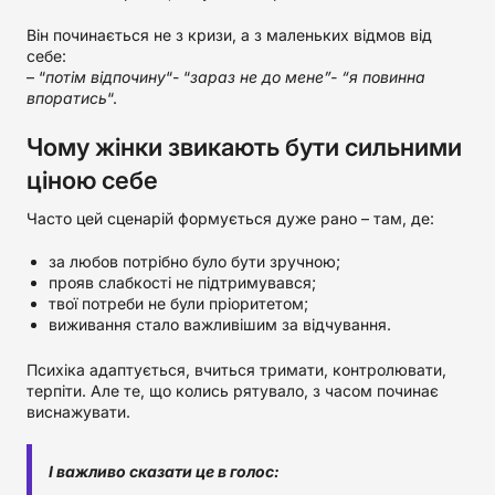
Він починається не з кризи, а з маленьких відмов від
себе:
– “
потім відпочину
“- “
зараз не до мене”- “я повинна
впоратись
“.
Чому жінки звикають бути сильними
ціною себе
Часто цей сценарій формується дуже рано – там, де:
за любов потрібно було бути зручною;
прояв слабкості не підтримувався;
твої потреби не були пріоритетом;
виживання стало важливішим за відчування.
Психіка адаптується, вчиться тримати, контролювати,
терпіти. Але те, що колись рятувало, з часом починає
виснажувати.
І важливо сказати це в голос: