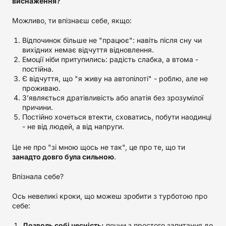
виснаження?
Можливо, ти впізнаєш себе, якщо:
Відпочинок більше не "працює": навіть після сну чи
вихідних немає відчуття відновлення.
Емоції ніби притупились: радість слабка, а втома -
постійна.
Є відчуття, що "я живу на автопілоті" - роблю, але не
проживаю.
З’являється дратівливість або апатія без зрозумілої
причини.
Постійно хочеться втекти, сховатись, побути наодинці
- не від людей, а від напруги.
Це не про "зі мною щось не так", це про те, що ти
занадто довго була сильною
.
Впізнала себе?
Ось невеликі кроки, що можеш зробити з турботою про
себе:
Дозволь собі чесність:
почни з простого запитання до