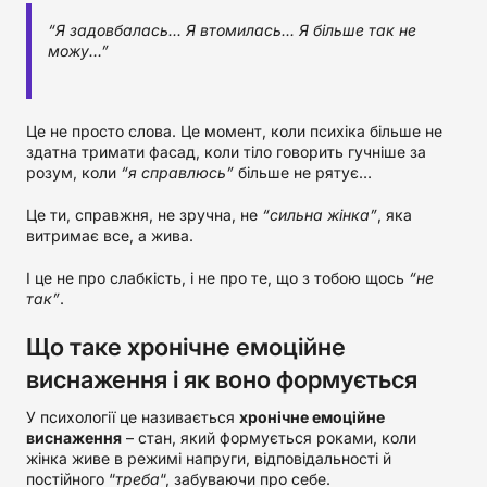
“Я задовбалась... Я втомилась... Я більше так не
можу…”
Це не просто слова. Це момент, коли психіка більше не
здатна тримати фасад, коли тіло говорить гучніше за
розум, коли
“я справлюсь”
більше не рятує…
Це ти, справжня, не зручна, не
“сильна жінка”
, яка
витримає все, а жива.
І це не про слабкість, і не про те, що з тобою щось
“не
так”
.
Що таке хронічне емоційне
виснаження і як воно формується
У психології це називається
хронічне емоційне
виснаження
– стан, який формується роками, коли
жінка живе в режимі напруги, відповідальності й
постійного “
треба
“, забуваючи про себе.