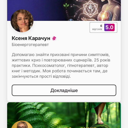
6
5.0
відгуків
Ксеня Карачун
Біоенерготерапевт
Допомагаю знайти приховані причини симптомів,
життєвих криз і повторюваних сценаріїв. 25 років
практики. Психосоматолог, гіпнотерапевт, автор
книг і методик. Моя робота починається там, де
закінчуються прості відповіді.
Докладніше