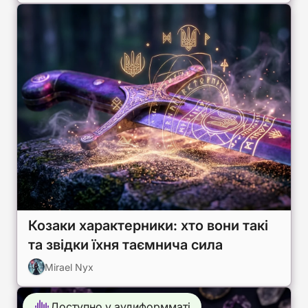
Козаки характерники: хто вони такі
та звідки їхня таємнича сила
Mirael Nyx
Доступно у аудиформматі