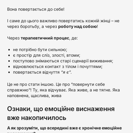
Вона повертається до себе!
І саме до цього важливо повертатись кожній жінці – не
через боротьбу, а через
роботу над собою
!
Через
терапевтичний процес
, де:
не потрібно бути сильною;
є простір для сліз, злості, втоми;
поступово знімаються старі сценарії виживання;
відновлюється контакт з тілом і почуттями;
повертається відчуття
“я є”.
Це не про стати іншою. Це про “повернути себе
справжню”! Ту, яка відчуває. Яка живе, а не тягне. Яка
наповнена, щаслива, жива
Ознаки, що емоційне виснаження
вже накопичилось
А як зрозуміти, що всередині вже є хронічне емоційне