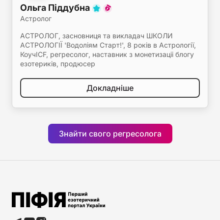
Ольга Піддубна
Астролог
АСТРОЛОГ, засновниця та викладач ШКОЛИ
АСТРОЛОГІЇ 'Водоліям Старт!', 8 років в Астрології,
КоучICF, регресолог, наставник з монетизаціі блогу
езотериків, продюсер
Докладніше
Знайти свого регресолога