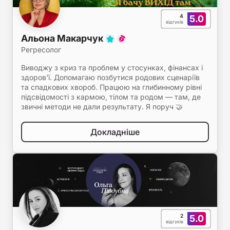
4
5.0
відгуків
Альона Макарчук
Регресолог
Виводжу з криз та проблем у стосунках, фінансах і
здоров'ї. Допомагаю позбутися родових сценаріїв
та спадкових хвороб. Працюю на глибинному рівні
підсвідомості з кармою, тілом та родом — там, де
звичні методи не дали результату. Я поруч 🤝
Докладніше
2
5.0
відгуків