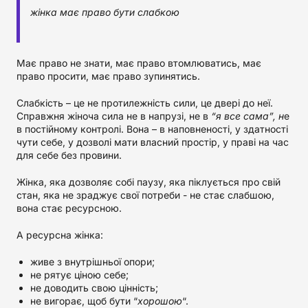
жінка має право бути слабкою
Має право не знати, має право втомлюватись, має
право просити, має право зупинятись.
Слабкість – це не протилежність сили, це двері до неї.
Справжня жіноча сила не в напрузі, не в
“я все сама”, н
е
в постійному контролі. Вона – в наповненості, у здатності
чути себе, у дозволі мати власний простір, у праві на час
для себе без провини.
Жінка, яка дозволяє собі паузу, яка піклується про свій
стан, яка не зраджує свої потреби - не стає слабшою,
вона стає ресурсною.
А ресурсна жінка:
живе з внутрішньої опори;
не рятує ціною себе;
не доводить свою цінність;
не вигорає, щоб бути “
хорошою
“.