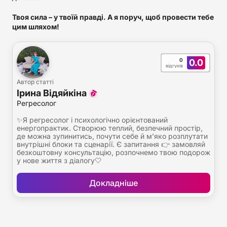
Твоя сила – у твоїй правді. А я поруч, щоб провести тебе
цим шляхом!
0
0.0
відгуків
Автор статті
Ірина Відяйкіна
Регресолог
✨Я регресолог і психологічно орієнтований
енергопрактик. Створюю теплий, безпечний простір,
де можна зупинитись, почути себе й м’яко розплутати
внутрішні блоки та сценарії. Є запитання 👉 замовляй
безкоштовну консультацію, розпочнемо твою подорож
у нове життя з діалогу🤍
Докладніше