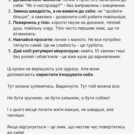
себе:
"Як я насправді?"
- без виправлень і знецінення.
Зменш швидкість, а не вимоги до себе:
не "зробити
більше", а навпаки - дозволити собі робити повільніше.
Повернись у тіло:
короткі паузи на дихання, теплий
душ, повільну ходу. Тіло часто першим знає, що ти
втомилась.
Навчайся просити:
почни з малого. Не все потрібно
тягнути самій. Це не слабкість - це турбота.
Дай собі регулярні мікропаузи:
навіть 10 хвилин тиші
без ролей і обов’язків - це вже крок до відновлення.
Ці кроки не вирішують усе одразу. Але вони
допомагають
перестати ігнорувати себе
.
Тут можна зупинитись. Видихнути. Тут тобі можна все.
Не бути зручною, не бути сильною, а бути собою!
І з цього місця почати жити інакше, не швидше, але
чесніше.
Якщо відгукується – це знак, що настав час повертатись
до себе!