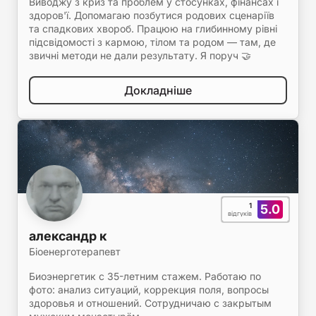
Виводжу з криз та проблем у стосунках, фінансах і
здоров'ї. Допомагаю позбутися родових сценаріїв
та спадкових хвороб. Працюю на глибинному рівні
підсвідомості з кармою, тілом та родом — там, де
звичні методи не дали результату. Я поруч 🤝
Докладніше
1
5.0
відгуків
александр к
Біоенерготерапевт
Биоэнергетик с 35-летним стажем. Работаю по
фото: анализ ситуаций, коррекция поля, вопросы
здоровья и отношений. Сотрудничаю с закрытым