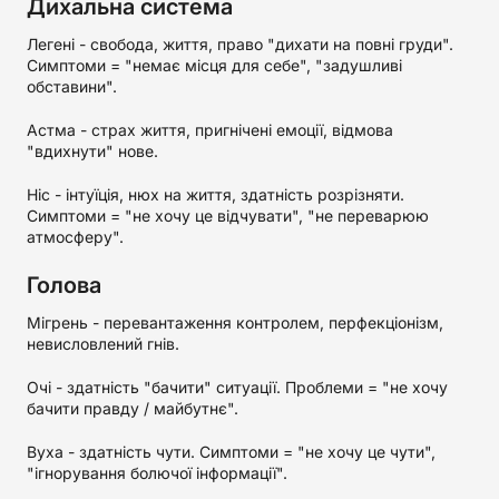
Дихальна система
Легені - свобода, життя, право "дихати на повні груди".
Симптоми = "немає місця для себе", "задушливі
обставини".
Астма - страх життя, пригнічені емоції, відмова
"вдихнути" нове.
Ніс - інтуїція, нюх на життя, здатність розрізняти.
Симптоми = "не хочу це відчувати", "не переварюю
атмосферу".
Голова
Мігрень - перевантаження контролем, перфекціонізм,
невисловлений гнів.
Очі - здатність "бачити" ситуації. Проблеми = "не хочу
бачити правду / майбутнє".
Вуха - здатність чути. Симптоми = "не хочу це чути",
"ігнорування болючої інформації".