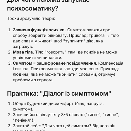
психосоматику?
Трохи зрозумілої теорії:
Захисна функція психіки.
Симптом завжди про
спробу зберегти рівновагу. Приклад: тривога → тіло
дає спазм у животі, щоб "зупинити" дію, яка
загрожує.
Мова тіла.
Тіло "говорить" там, де психіка не може
усвідомити чи виразити.
Симптом = зашифроване повідомлення.
Компенсація
і сигнал. Психосоматика завжди має сенс. Приклад:
людина, яка не може "кричати" словами, отримує
проблеми з горлом.
Практика: "Діалог із симптомом"
Обери будь-який дискомфорт (біль, напруга,
симптом).
Запиши його відчуття у 3-5 словах ("тягне", "тисне",
"печіння").
Запитай себе: "Для чого цей симптом? Від чого він