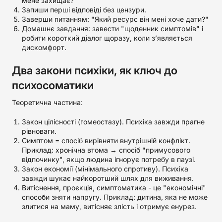
мене захищає?"
Запиши перші відповіді без цензури.
Заверши питанням: "Який ресурс він мені хоче дати?"
Домашнє завдання: завести "щоденник симптомів" і
робити короткий діалог щоразу, коли з’являється
дискомфорт.
Два закони психіки, як ключ до
психосоматики
Теоретична частина:
Закон цілісності (гомеостазу). Психіка завжди прагне
рівноваги.
Симптом = спосіб вирівняти внутрішній конфлікт.
Приклад: хронічна втома → спосіб "примусового
відпочинку", якщо людина ігнорує потребу в паузі.
Закон економії (мінімального спротиву). Психіка
завжди шукає найкоротший шлях для виживання.
Витіснення, проєкція, симптоматика - це "економічні"
способи зняти напругу. Приклад: дитина, яка не може
злитися на маму, витісняє злість і отримує енурез.