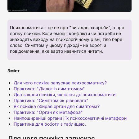
Психосоматика - це не про "вигадані хвороби", а про
логіку психіки. Коли емоції, конфлікти чи потреби не
знаходять виходу на психологічному рівні, тіло бере
слово. Симптом у цьому підході - не ворог, а
повідомлення, яке варто навчитися читати.
Зміст
Для чого психіка запускає психосоматику?
Практика: "Діалог із симптомом"
Два закони психіки, як ключ до психосоматики
Практика: "Симптом як рівновага"
Як психіка обирає орган для симптома?
Практика: "Орган як метафора"
Найпоширеніші органи і їх психосоматичні метафори
Практика для роботи з таблицею.
Для чого психіка запускає