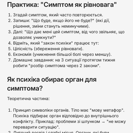
Практика: "Симптом як рівновага"
Згадай симптом, який часто повторюється.
Запиши: "Що буде, якщо його не буде?" (які дії,
рішення, зміни стануть неминучими).
Далі: "Що дає мені цей симптом, від чого звільняє, що
дозволяє уникнути?"
Відміть, який "закон психіки" працює тут:
Цілісність (збереження рівноваги).
Економія (уникнення більшої болі через меншу).
Домашнє завдання: на 3 ситуації протягом тижня
робити "розбір симптома через 2 закони".
Як психіка обирає орган для
симптома?
Теоретична частина:
Принцип символіки органів. Тіло має "мову метафор".
Психіка підбирає орган відповідно до внутрішнього
конфлікту. Приклад: проблеми зі шлунком → "не можу
переварити ситуацію".
Дитячий досвід і слабкі місця. Органи, які були