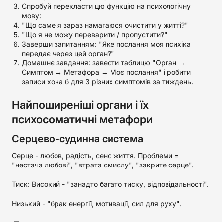
Спробуй перекласти цю функцію на психологічну
мову:
"Що саме я зараз намагаюся очистити у житті?"
"Що я не можу переварити / пропустити?"
Заверши запитанням: "Яке послання моя психіка
передає через цей орган?"
Домашнє завдання: завести таблицю "Орган →
Симптом → Метафора → Моє послання" і робити
записи хоча б для 3 різних симптомів за тиждень.
Найпоширеніші органи і їх
психосоматичні метафори
Серцево-судинна система
Серце - любов, радість, сенс життя. Проблеми =
"нестача любові", "втрата смислу", "закрите серце".
Тиск: Високий - "занадто багато тиску, відповідальності".
Низький - "брак енергії, мотивації, сил для руху".