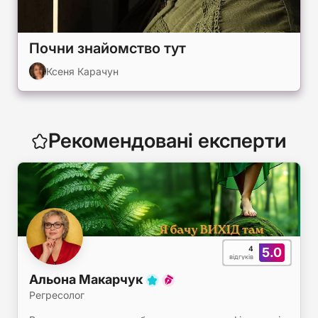
Почни знайомство тут
Ксеня Карачун
Рекомендовані експерти
4
5.0
відгуків
Альона Макарчук
Регресолог