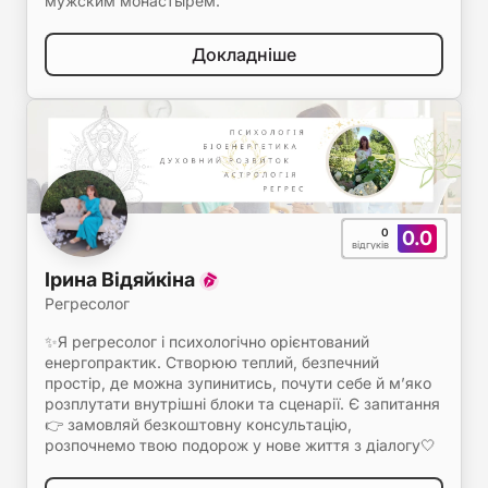
мужским монастырём.
Докладніше
0
0.0
відгуків
Ірина Відяйкіна
Регресолог
✨Я регресолог і психологічно орієнтований
енергопрактик. Створюю теплий, безпечний
простір, де можна зупинитись, почути себе й м’яко
розплутати внутрішні блоки та сценарії. Є запитання
👉 замовляй безкоштовну консультацію,
розпочнемо твою подорож у нове життя з діалогу🤍