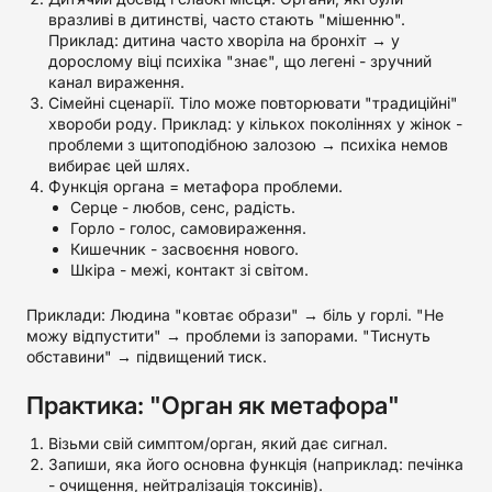
вразливі в дитинстві, часто стають "мішенню".
Приклад: дитина часто хворіла на бронхіт → у
дорослому віці психіка "знає", що легені - зручний
канал вираження.
Сімейні сценарії. Тіло може повторювати "традиційні"
хвороби роду. Приклад: у кількох поколіннях у жінок -
проблеми з щитоподібною залозою → психіка немов
вибирає цей шлях.
Функція органа = метафора проблеми.
Серце - любов, сенс, радість.
Горло - голос, самовираження.
Кишечник - засвоєння нового.
Шкіра - межі, контакт зі світом.
Приклади: Людина "ковтає образи" → біль у горлі. "Не
можу відпустити" → проблеми із запорами. "Тиснуть
обставини" → підвищений тиск.
Практика: "Орган як метафора"
Візьми свій симптом/орган, який дає сигнал.
Запиши, яка його основна функція (наприклад: печінка
- очищення, нейтралізація токсинів).