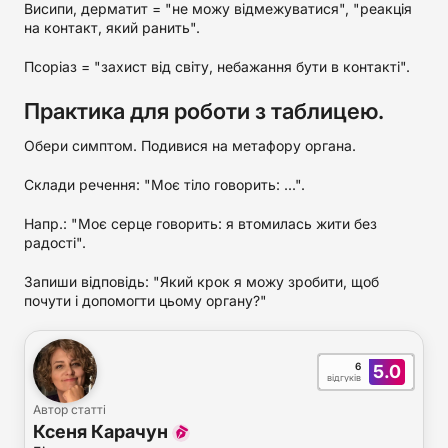
Висипи, дерматит = "не можу відмежуватися", "реакція
на контакт, який ранить".
Псоріаз = "захист від світу, небажання бути в контакті".
Практика для роботи з таблицею.
Обери симптом. Подивися на метафору органа.
Склади речення: "Моє тіло говорить: ...".
Напр.: "Моє серце говорить: я втомилась жити без
радості".
Запиши відповідь: "Який крок я можу зробити, щоб
почути і допомогти цьому органу?"
6
5.0
відгуків
Автор статті
Ксеня Карачун