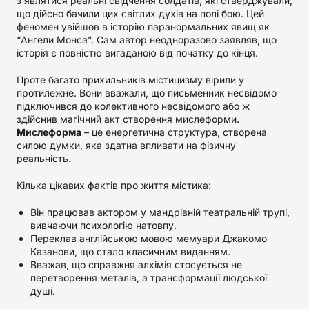
з’являтися реальні свідчення солдатів, які стверджували,
що дійсно бачили цих світлих духів на полі бою. Цей
феномен увійшов в історію паранормальних явищ як
“Ангели Монса”. Сам автор неодноразово заявляв, що
історія є повністю вигаданою від початку до кінця.
Проте багато прихильників містицизму вірили у
протилежне. Вони вважали, що письменник несвідомо
підключився до колективного несвідомого або ж
здійснив магічний акт створення мислеформи.
Мислеформа
– це енергетична структура, створена
силою думки, яка здатна впливати на фізичну
реальність.
Кілька цікавих фактів про життя містика:
Він працював актором у мандрівній театральній трупі,
вивчаючи психологію натовпу.
Переклав англійською мовою мемуари Джакомо
Казанови, що стало класичним виданням.
Вважав, що справжня алхімія стосується не
перетворення металів, а трансформації людської
душі.