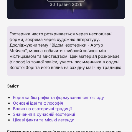
30 Травня 2026
Езотерика часто розкривається через несподівані
форми, зокрема через художню літературу.
Досліджуючи тему "Відомі езотерики - Артур
Мейчен", можна побачити глибокий зв'язок між
містицизмом та мистецтвом. Цей матеріал розкриває
філософію тонкої завіси, участь письменника в ордені
Золотої Зорі та його вплив на західну магічну традицію.
Зміст
Коротка біографія та формування світогляду
Основні ідеї та філософія
Вплив на езотеричні традиції
Значення в сучасній езотериці
Цікаві факти та міські легенди
Езотерика
часто сприймається через призму складних