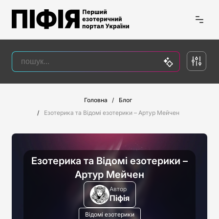
Головна
Блог
Езотерика та Відомі езотерики – Артур Мейчен
Езотерика та Відомі езотерики –
Артур Мейчен
Автор
Піфія
Відомі езотерики