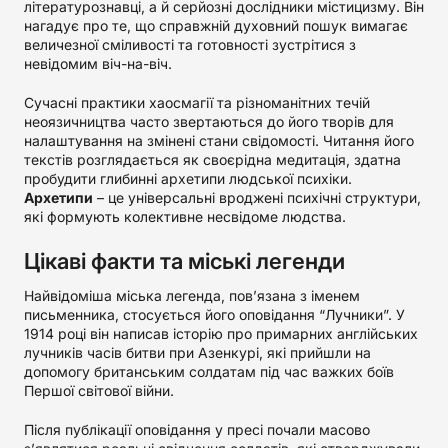
літературознавці, а й серйозні дослідники містицизму. Він
нагадує про те, що справжній духовний пошук вимагає
величезної сміливості та готовності зустрітися з
невідомим віч-на-віч.
Сучасні практики хаосмагії та різноманітних течій
неоязичництва часто звертаються до його творів для
налаштування на змінені стани свідомості. Читання його
текстів розглядається як своєрідна медитація, здатна
пробудити глибинні архетипи людської психіки.
Архетипи
– це універсальні вроджені психічні структури,
які формують колективне несвідоме людства.
Цікаві факти та міські легенди
Найвідоміша міська легенда, пов’язана з іменем
письменника, стосується його оповідання “Лучники”. У
1914 році він написав історію про примарних англійських
лучників часів битви при Азенкурі, які прийшли на
допомогу британським солдатам під час важких боїв
Першої світової війни.
Після публікації оповідання у пресі почали масово