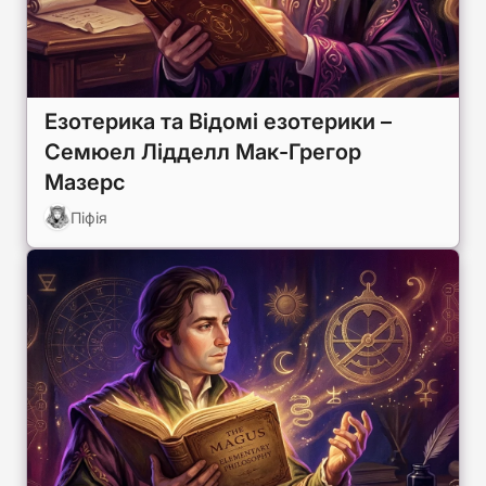
Езотерика та Відомі езотерики –
Семюел Лідделл Мак-Грегор
Мазерс
Піфія