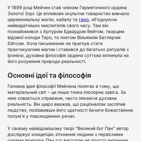
У 1899 році Мейчен став членом Герметичного ордена
Золотої Зорі. Це впливове окультне товариство вивчало
церемоніальну магію, кабалу та
таро
, об’єднуючи
найвидатніших мислителів свого часу. Там він
познайомився з Артуром Едвардом Вейтом, творцем
відомої колоди Таро, та поетом Вільямом Батлером
Єйтсом. Хоча письменник не прагнув стати
практикуючим магом і ставився до багатьох ритуалів з
іронією, духовна філософія ордена суттєво вплинула на
його розуміння природи реальності.
Основні ідеї та філософія
Головна ідея філософії Мейчена полягає в тому, що
матеріальний світ – це лише тонка ілюзорна завіса. За
нею ховається справжня, часто лякаюча духовна
реальність. Він щиро вважав, що раціоналізм засліпив
людство, позбавивши його здатності бачити божественне
полум’я у повсякденних речах.
У своєму найвідомішому творі “Великий бог Пан” автор
досліджує концепцію зіткнення людини з первісними
силами природи. Пан тут виступає не просто античним