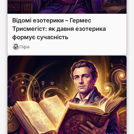
Відомі езотерики – Гермес
Трисмегіст: як давня езотерика
формує сучасність
Піфія