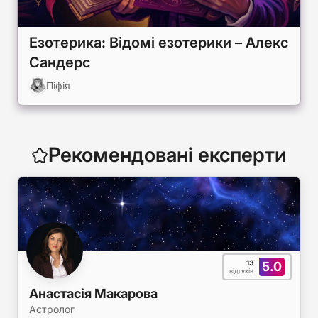
Езотерика: Відомі езотерики – Алекс
Сандерс
Піфія
Рекомендовані експерти
13
5.0
відгуків
Анастасія Макарова
Астролог