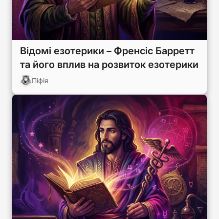
Відомі езотерики – Френсіс Барретт
та його вплив на розвиток езотерики
Піфія