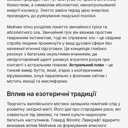
божеством, а символом абсолютної, неконтрольованої
енергії космосу. Зняття завіси перед цією енергією
призводить до руйнування людської психіки.
Мейчен чітко розділяв поняття звичайного гріха та
абсолютного зла. Звичайний гріх він вважав простим
тваринним інстинктом, тоді як справжнє зло – це свідома
спроба людини проникнути у вищі духовні сфери без
належної етичної підготовки. Ця концепція глибоко
резонує з багатьма окультними вченнями, де
непідготовлений адепт ризикує втратити розум при
контакті з астральним планом.
Астральний план
– це
тонкий вимір буття, який, згідно з езотеричними
віруваннями, існує паралельно з фізичним світом і
містить емоції та мислеформи.
Вплив на езотеричні традиції
Творчість валлійського містика залишила помітний слід у
розвитку західної магії. Його ідеї про стародавні раси, які
ховаються під землею, та темні культи надихнули
багатьох наступників. Говард Філліпс Лавкрафт відкрито
визнавав вплив Мейчена на формування власного