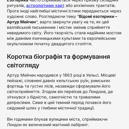
ритуалів,
астрологічних карт
або алхімічних трактатів.
Проте іноді найглибші містичні істини передаються через
художнє слово. Розглядаючи тему “
Відомі езотерики –
Артур Мейчен
“, варто звернути увагу на те, як цей
валлійський письменник і містик змінив сприйняття
невидимого світу. Його творчість стала надійним мостом
між давніми язичницькими культами та європейським
окультизмом початку двадцятого століття.
Коротка біографія та формування
світогляду
Артур Мейчен народився у 1863 році в Уельсі. Місцеві
пейзажі, сповнені давніх кельтських руїн, римських
фортець та густих лісів, назавжди сформували його
світосприйняття. Згодом він переїхав до Лондона, де
зіткнувся з бідністю, самотністю та тривалими
депресіями. Саме в цей темний період почався його
свідомий шлях у глибини містичної традиції.
Він годинами блукав вулицями міста, сприймаючи
Лондон як величезний магічний лабіринт.