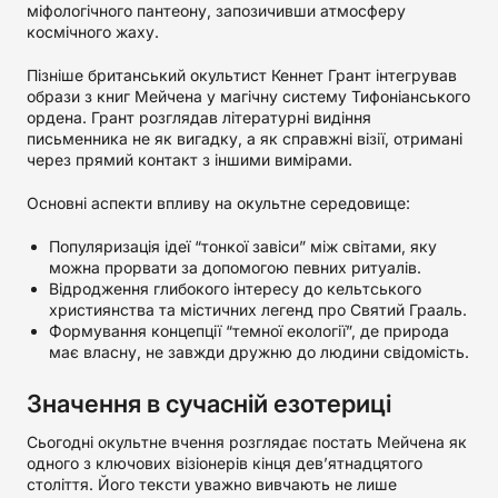
міфологічного пантеону, запозичивши атмосферу
космічного жаху.
Пізніше британський окультист Кеннет Грант інтегрував
образи з книг Мейчена у магічну систему Тифоніанського
ордена. Грант розглядав літературні видіння
письменника не як вигадку, а як справжні візії, отримані
через прямий контакт з іншими вимірами.
Основні аспекти впливу на окультне середовище:
Популяризація ідеї “тонкої завіси” між світами, яку
можна прорвати за допомогою певних ритуалів.
Відродження глибокого інтересу до кельтського
християнства та містичних легенд про Святий Грааль.
Формування концепції “темної екології”, де природа
має власну, не завжди дружню до людини свідомість.
Значення в сучасній езотериці
Сьогодні окультне вчення розглядає постать Мейчена як
одного з ключових візіонерів кінця дев’ятнадцятого
століття. Його тексти уважно вивчають не лише