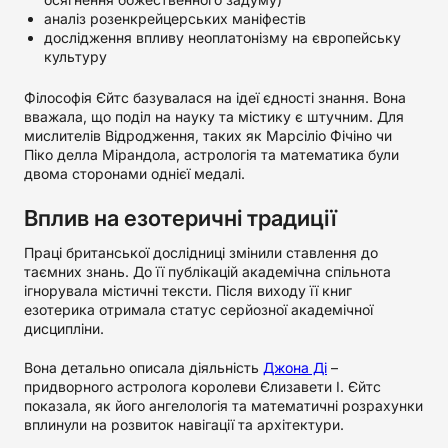
аналіз розенкрейцерських маніфестів
дослідження впливу неоплатонізму на європейську
культуру
Філософія Єйтс базувалася на ідеї єдності знання. Вона
вважала, що поділ на науку та містику є штучним. Для
мислителів Відродження, таких як Марсіліо Фічіно чи
Піко делла Мірандола, астрологія та математика були
двома сторонами однієї медалі.
Вплив на езотеричні традиції
Праці британської дослідниці змінили ставлення до
таємних знань. До її публікацій академічна спільнота
ігнорувала містичні тексти. Після виходу її книг
езотерика отримала статус серйозної академічної
дисципліни.
Вона детально описала діяльність
Джона Ді
–
придворного астролога королеви Єлизавети I. Єйтс
показала, як його ангелологія та математичні розрахунки
вплинули на розвиток навігації та архітектури.