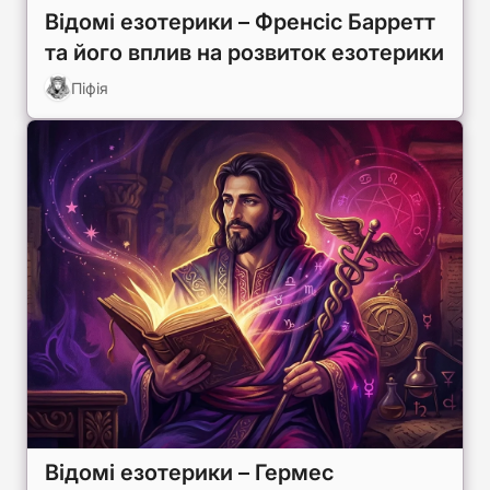
Відомі езотерики – Френсіс Барретт
та його вплив на розвиток езотерики
Піфія
Відомі езотерики – Гермес