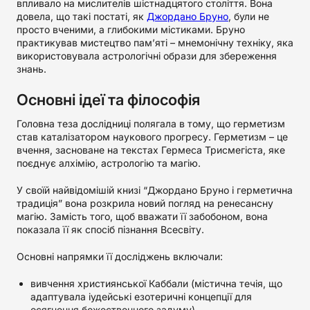
впливало на мислителів шістнадцятого століття. Вона
довела, що такі постаті, як
Джордано Бруно
, були не
просто вченими, а глибокими містиками. Бруно
практикував мистецтво пам’яті – мнемонічну техніку, яка
використовувала астрологічні образи для збереження
знань.
Основні ідеї та філософія
Головна теза дослідниці полягала в тому, що герметизм
став каталізатором наукового прогресу. Герметизм – це
вчення, засноване на текстах Гермеса Трисмегіста, яке
поєднує алхімію, астрологію та магію.
У своїй найвідомішій книзі “Джордано Бруно і герметична
традиція” вона розкрила новий погляд на ренесансну
магію. Замість того, щоб вважати її забобоном, вона
показала її як спосіб пізнання Всесвіту.
Основні напрямки її досліджень включали:
вивчення християнської Каббали (містична течія, що
адаптувала іудейські езотеричні концепції для
осягнення божественного задуму)