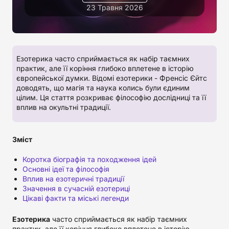
23 Травня 2026
Езотерика часто сприймається як набір таємних
практик, але її коріння глибоко вплетене в історію
європейської думки. Відомі езотерики - Френсіс Єйтс
доводять, що магія та наука колись були єдиним
цілим. Ця стаття розкриває філософію дослідниці та її
вплив на окультні традиції.
Зміст
Коротка біографія та походження ідей
Основні ідеї та філософія
Вплив на езотеричні традиції
Значення в сучасній езотериці
Цікаві факти та міські легенди
Езотерика
часто сприймається як набір таємних
практик, але її коріння глибоко вплетене в історію