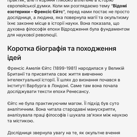
європейської думки. Коли ми розглядаємо тему “
Відомі
езотерики – Френсіс Єйтс
“, перед нами постає не просто
дослідниця, а людина, яка повернула магії та окультизму
їхнє законне місце в історії науки. Вона показала, що
духовна філософія епохи Відродження була фундаментом
для наукової революції.
Коротка біографія та походження
ідей
Френсіс Амелія Єйтс (1899-1981) народилася у Великій
Британії та присвятила своє життя вивченню
інтелектуальної історії. Її шлях до визнання почався в
інституті Варбурга в Лондоні. Саме там вона почала
досліджувати тексти епохи Ренесансу.
Єйтс не була практикуючим магом. Її підхід був суто
аналітичним. Вона читала стародавні манускрипти,
аналізувала праці філософів і шукала зв’язки між наукою
та містикою.
Дослідниця звернула увагу на те, як окультне вчення