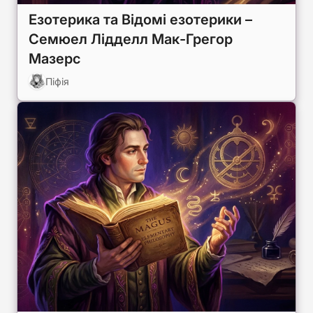
Езотерика та Відомі езотерики –
Семюел Лідделл Мак-Грегор
Мазерс
Піфія