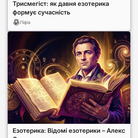
Трисмегіст: як давня езотерика
формує сучасність
Піфія
Езотерика: Відомі езотерики – Алекс