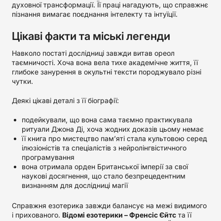
духовної трансформації. Її праці нагадують, що справжнє
пізнання вимагає поєднання інтелекту та інтуїції.
Цікаві факти та міські легенди
Навколо постаті дослідниці завжди витав ореол
таємничості. Хоча вона вела тихе академічне життя, її
глибоке занурення в окультні тексти породжувало різні
чутки.
Деякі цікаві деталі з її біографії:
подейкували, що вона сама таємно практикувала
ритуали Джона Ді, хоча жодних доказів цьому немає
її книга про мистецтво пам’яті стала культовою серед
ілюзіоністів та спеціалістів з нейролінгвістичного
програмування
вона отримала орден Британської імперії за свої
наукові досягнення, що стало безпрецедентним
визнанням для дослідниці магії
Справжня езотерика завжди балансує на межі видимого
і прихованого.
Відомі езотерики – Френсіс Єйтс
та її