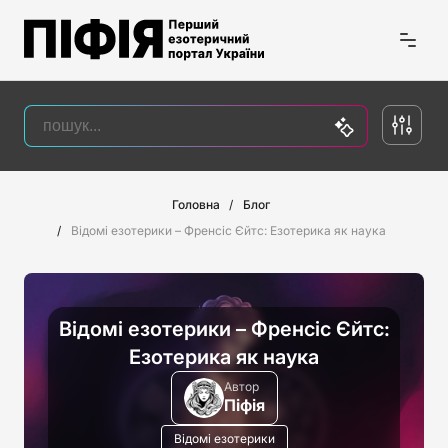
Головна
Блог
Відомі езотерики – Френсіс Єйтс: Езотерика як наука
Відомі езотерики – Френсіс Єйтс:
Езотерика як наука
Автор
Піфія
Відомі езотерики