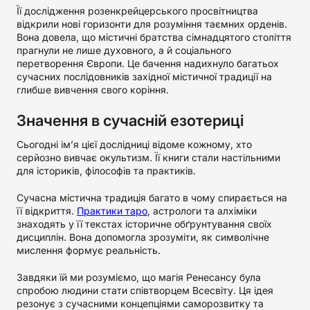
Її дослідження розенкрейцерського просвітництва
відкрили нові горизонти для розуміння таємних орденів.
Вона довела, що містичні братства сімнадцятого століття
прагнули не лише духовного, а й соціального
перетворення Європи. Це бачення надихнуло багатьох
сучасних послідовників західної містичної традиції на
глибше вивчення свого коріння.
Значення в сучасній езотериці
Сьогодні ім’я цієї дослідниці відоме кожному, хто
серйозно вивчає окультизм. Її книги стали настільними
для істориків, філософів та практиків.
Сучасна містична традиція багато в чому спирається на
її відкриття.
Практики таро
, астрологи та алхіміки
знаходять у її текстах історичне обґрунтування своїх
дисциплін. Вона допомогла зрозуміти, як символічне
мислення формує реальність.
Завдяки їй ми розуміємо, що магія Ренесансу була
спробою людини стати співтворцем Всесвіту. Ця ідея
резонує з сучасними концепціями саморозвитку та