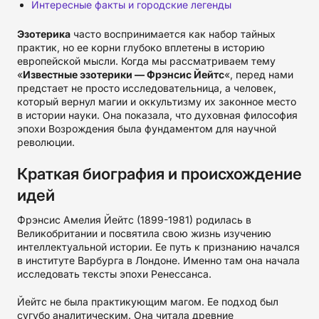
Интересные факты и городские легенды
Эзотерика
часто воспринимается как набор тайных
практик, но ее корни глубоко вплетены в историю
европейской мысли. Когда мы рассматриваем тему
«
Известные эзотерики — Фрэнсис Йейтс
«, перед нами
предстает не просто исследовательница, а человек,
который вернул магии и оккультизму их законное место
в истории науки. Она показала, что духовная философия
эпохи Возрождения была фундаментом для научной
революции.
Краткая биография и происхождение
идей
Фрэнсис Амелия Йейтс (1899-1981) родилась в
Великобритании и посвятила свою жизнь изучению
интеллектуальной истории. Ее путь к признанию начался
в институте Варбурга в Лондоне. Именно там она начала
исследовать тексты эпохи Ренессанса.
Йейтс не была практикующим магом. Ее подход был
сугубо аналитическим. Она читала древние