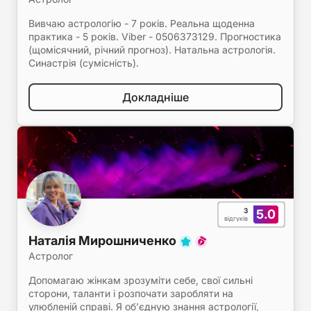
Вивчаю астрологію - 7 років. Реальна щоденна
практика - 5 років. Viber - 0506373129. Прогностика
(щомісячний, річний прогноз). Натальна астрологія.
Синастрія (сумісність).
Докладніше
3
5.0
відгуків
Наталія Мирошниченко
Астролог
Допомагаю жінкам зрозуміти себе, свої сильні
сторони, таланти і розпочати заробляти на
улюбленій справі. Я об’єдную знання астрології,