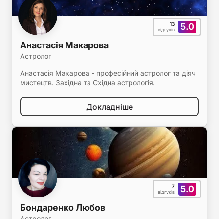
13
5.0
відгуків
Анастасія Макарова
Астролог
Анастасія Макарова - професійний астролог та діяч
мистецтв. Західна та Східна астрологія.
Докладніше
7
5.0
відгуків
Бондаренко Любов
Астролог