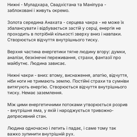
Нижні - Муладхара, Свадхістана та Маніпура -
заблоковані і живуть окремо.
Золота середина Анахата - серцева чакра - не може їх
збалансувати і відбувається застій у серці, енергія не
проходить в потрібній кількості зверху вниз і навпаки.
Створюється відчуття внутрішнього тиску.
Верхня частина енергетики тягне людину вгору: думки,
аналізи, безкінечні переживання, страхи, фантазії про
майбутнє. Людина зависає.
Нижні чакри - вниз: втому, виснаження, апатію, відчуття,
ніби ноги не тримають землю. Постійні страхи та сумніви
витягують енергію. Створюється відчуття внутрішнього
тиску. Немає заземлення.
Між цими енергетичними потоками утворюється розрив
- внутрішня яма, у якій і народжується тривожно-
депресивний стан.
Людина одночасно і летить і падає, і саме тому так
важко зупинити внутрішній рух.