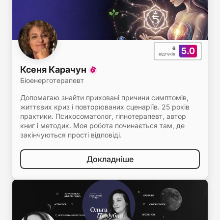
6
5.0
відгуків
Ксеня Карачун
Біоенерготерапевт
Допомагаю знайти приховані причини симптомів,
життєвих криз і повторюваних сценаріїв. 25 років
практики. Психосоматолог, гіпнотерапевт, автор
книг і методик. Моя робота починається там, де
закінчуються прості відповіді.
Докладніше