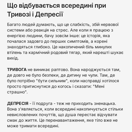
Що відбувається всередині при
Тривозі і Депресії
Багато людей думають, що це слабкість, збій нервової
системи або реакція на стрес. Але коли я працюю з
енергією людини, бачу зовсім інше: це історія, яка
почалася задовго до перших симптомів, а корені
знаходяться глибоко. Це накопичений біль минулих
втілень та кармічний родовий тягар, який нарешті шукає
вихід.
ТРИВОГА
не виникає раптово. Вона народжується там,
де довго не було безпеки, де дитину не чули. Там, де
було потрібно "бути сильним", коли насправді хотілося
просто притиснутися до когось і сказати: "Мені
страшно".
ДЕПРЕСІЯ
- її подруга - теж не приходить зненацька.
Вона з’являється, коли всередині накопичується стільки
невисловлених почуттів, що душа перестає відчувати
смак до життя. Це перенавантаження, яке тіло вже не
може тримати всередині.