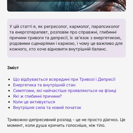
У цій статті я, як регресолог, кармолог, парапсихолог
та енерготерапевт, розповім про справжні, глибинні
причини тривоги та депресії, їх зв’язок з енергетикою,
родовими сценаріями і кармою, і чому це важливо для
кожного, хто хоче відновити внутрішній баланс.
Зміст
Що відбувається всередині при Тривозі і Депресії
Енергетика та внутрішній стан
Симптоми, які найчастіше проявляються на фізиці
Які ж глибинні причини?
Коли це активується
Внутрішня сила та новий початок
Тривожно-депресивний розлад - це не просто діагноз. Це
момент, коли душа кричить голосніше, ніж тіло.