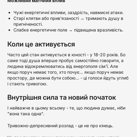
Можливий магічний вплив
Чужі енергетичні впливи, заздрість, навмисні атаки.
Старі клятви або прив’язаності → тримають душу в
пригніченості.
Слабке енергетичне поле → підвищена вразливість.
Коли це активується
Часто цей стан активується в юності - у 18-20 років. Бо
саме тоді душа вперше пробує самостійно говорити, а
людина відокремлюватись від енергополя сімʼї. Але
якщо поруч немає того, хто почує... якщо поруч немає
простору, де можна бути собою... - ці голоси йдуть углиб
і стають тривогою.
Внутрішня сила та новий початок
І найважче в цьому всьому - те, що людина думає, ніби
"вона така одна".
Тривожно-депресивний розлад - це не про кінець.