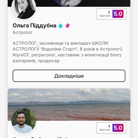
2
5.0
відгуків
Ольга Піддубна
Астролог
АСТРОЛОГ, засновниця та викладач ШКОЛИ
АСТРОЛОГІЇ 'Водоліям Старт!', 8 років в Астрології,
КоучICF, регресолог, наставник з монетизаціі блогу
езотериків, продюсер
Докладніше
3
5.0
відгуків