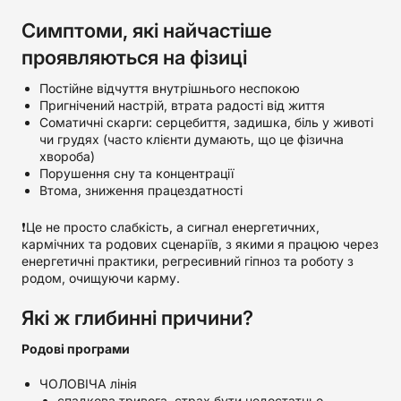
Симптоми, які найчастіше
проявляються на фізиці
Постійне відчуття внутрішнього неспокою
Пригнічений настрій, втрата радості від життя
Соматичні скарги: серцебиття, задишка, біль у животі
чи грудях (часто клієнти думають, що це фізична
хвороба)
Порушення сну та концентрації
Втома, зниження працездатності
❗️Це не просто слабкість, а сигнал енергетичних,
кармічних та родових сценаріїв, з якими я працюю через
енергетичні практики, регресивний гіпноз та роботу з
родом, очищуючи карму.
Які ж глибинні причини?
Родові програми
ЧОЛОВІЧА лінія
спадкова тривога, страх бути недостатньо