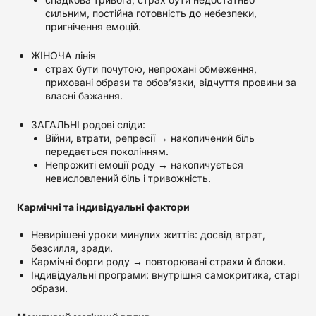
сильним, постійна готовність до небезпеки,
пригнічення емоцій.
ЖІНОЧА лінія
страх бути почутою, непрохані обмеження,
приховані образи та обов’язки, відчуття провини за
власні бажання.
ЗАГАЛЬНІ родові сліди:
Війни, втрати, репресії → накопичений біль
передається поколінням.
Непрожиті емоції роду → накопичується
невисловлений біль і тривожність.
Кармічні та індивідуальні фактори
Невирішені уроки минулих життів: досвід втрат,
безсилля, зради.
Кармічні борги роду → повторювані страхи й блоки.
Індивідуальні програми: внутрішня самокритика, старі
образи.