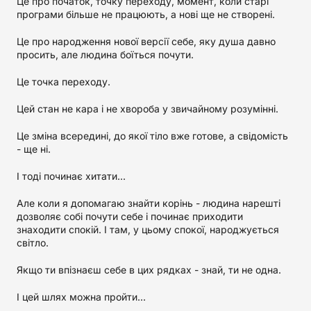
Це про початок, точку переходу, момент, коли старі
програми більше не працюють, а нові ще не створені.
Це про народження нової версії себе, яку душа давно
просить, але людина боїться почути.
Це точка переходу.
Цей стан не кара і не хвороба у звичайному розумінні.
Це зміна всередині, до якої тіло вже готове, а свідомість
- ще ні.
І тоді починає хитати...
Але коли я допомагаю знайти корінь - людина нарешті
дозволяє собі почути себе і починає приходити
знаходити спокій. І там, у цьому спокої, народжується
світло.
Якщо ти впізнаєш себе в цих рядках - знай, ти не одна.
І цей шлях можна пройти...