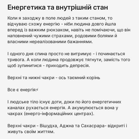
Енергетика та внутрішній стан
Коли я заходжу в поле людей з таким станом, то
відчуваю схожу енергію - ніби людина довго йшла
вперед із важким рюкзаком, навіть не помічаючи, що він
наповнений чужими страхами, родовими болями й
власними нереалізованими бажаннями.
І одного дня спина просто не витримує - і починається
тривога. А коли людина продовжує тягнути, замість того
щоб зупинитися - приходить депресія.
Верхні та нижні чакри - ось таємний корінь
Все є енергія⚡️
І людське тіло існує доти, доки по його енергетичних
каналах рухається енергія. А акумулюється вона у
чакрах (енерго-інформаційних центрах).
Верхні чакри - Вішудха, Аджна та Сахасрара- відкриті і
живуть своїм життям.