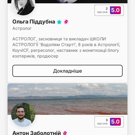
2
5.0
відгуків
Ольга Піддубна
Астролог
АСТРОЛОГ, засновниця та викладач ШКОЛИ
АСТРОЛОГІЇ 'Водоліям Старт!', 8 років в Астрології,
КоучICF, регресолог, наставник з монетизаціі блогу
езотериків, продюсер
Докладніше
3
5.0
відгуків
Антон Заболотній