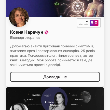
6
5.0
відгуків
Ксеня Карачун
Біоенерготерапевт
Допомагаю знайти приховані причини симптомів,
життєвих криз і повторюваних сценаріїв. 25 років
практики. Психосоматолог, гіпнотерапевт, автор
книг і методик. Моя робота починається там, де
закінчуються прості відповіді.
Докладніше