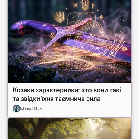
Козаки характерники: хто вони такі
та звідки їхня таємнича сила
Mirael Nyx