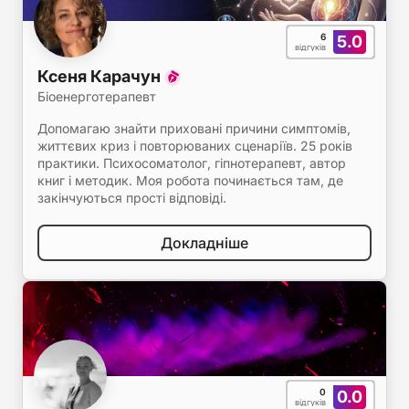
6
5.0
відгуків
Ксеня Карачун
Біоенерготерапевт
Допомагаю знайти приховані причини симптомів,
життєвих криз і повторюваних сценаріїв. 25 років
практики. Психосоматолог, гіпнотерапевт, автор
книг і методик. Моя робота починається там, де
закінчуються прості відповіді.
Докладніше
0
0.0
відгуків