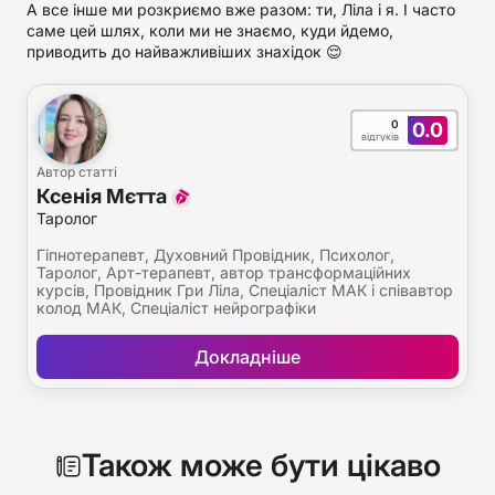
А все інше ми розкриємо вже разом: ти, Ліла і я. І часто
саме цей шлях, коли ми не знаємо, куди йдемо,
приводить до найважливіших знахідок 😌
0
0.0
відгуків
Автор статті
Ксенія Мєтта
Таролог
Гіпнотерапевт, Духовний Провідник, Психолог,
Таролог, Арт-терапевт, автор трансформаційних
курсів, Провідник Гри Ліла, Спеціаліст МАК і співавтор
колод МАК, Спеціаліст нейрографіки
Докладніше
Також може бути цікаво