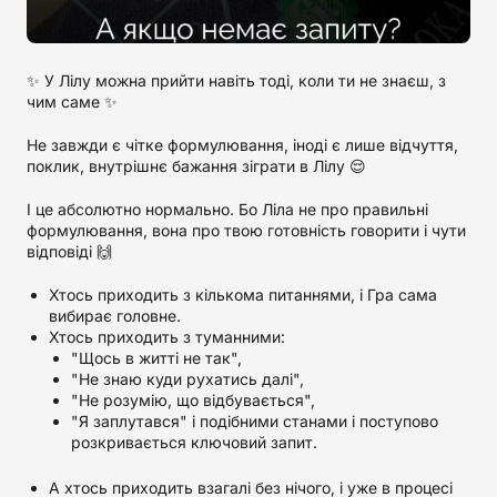
✨ У Лілу можна прийти навіть тоді, коли ти не знаєш, з
чим саме ✨️
Не завжди є чітке формулювання, іноді є лише відчуття,
поклик, внутрішнє бажання зіграти в Лілу 😌
І це абсолютно нормально. Бо Ліла не про правильні
формулювання, вона про твою готовність говорити і чути
відповіді 🙌
Хтось приходить з кількома питаннями, і Гра сама
вибирає головне.
Хтось приходить з туманними:
"Щось в житті не так",
"Не знаю куди рухатись далі",
"Не розумію, що відбувається",
"Я заплутався" і подібними станами і поступово
розкривається ключовий запит.
А хтось приходить взагалі без нічого, і уже в процесі