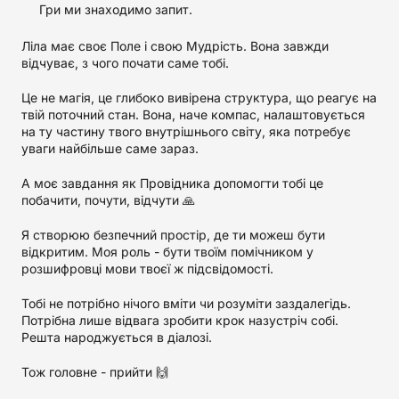
Гри ми знаходимо запит.
Ліла має своє Поле і свою Мудрість. Вона завжди
відчуває, з чого почати саме тобі.
Це не магія, це глибоко вивірена структура, що реагує на
твій поточний стан. Вона, наче компас, налаштовується
на ту частину твого внутрішнього світу, яка потребує
уваги найбільше саме зараз.
А моє завдання як Провідника допомогти тобі це
побачити, почути, відчути 🙏
Я створюю безпечний простір, де ти можеш бути
відкритим. Моя роль - бути твоїм помічником у
розшифровці мови твоєї ж підсвідомості.
Тобі не потрібно нічого вміти чи розуміти заздалегідь.
Потрібна лише відвага зробити крок назустріч собі.
Решта народжується в діалозі.
Тож головне - прийти 🙌