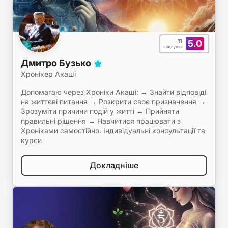
11
5.0
відгуків
Дмитро Бузько
Хронікер Акаші
Допомагаю через Хроніки Акаші: → Знайти відповіді
на життєві питання → Розкрити своє призначення →
Зрозуміти причини подій у житті → Прийняти
правильні рішення → Навчитися працювати з
Хроніками самостійно. Індивідуальні консультації та
курси
Докладніше