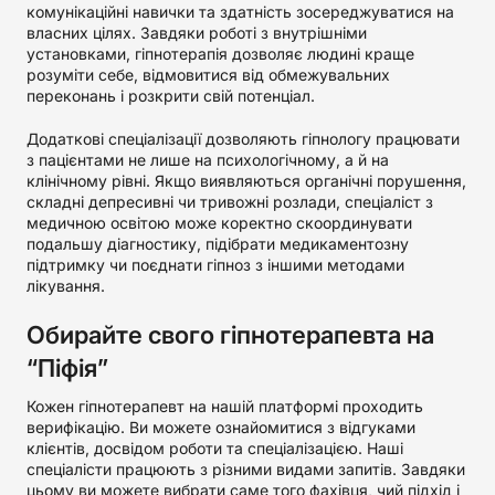
комунікаційні навички та здатність зосереджуватися на
власних цілях. Завдяки роботі з внутрішніми
установками, гіпнотерапія дозволяє людині краще
розуміти себе, відмовитися від обмежувальних
переконань і розкрити свій потенціал.
Додаткові спеціалізації дозволяють гіпнологу працювати
з пацієнтами не лише на психологічному, а й на
клінічному рівні. Якщо виявляються органічні порушення,
складні депресивні чи тривожні розлади, спеціаліст з
медичною освітою може коректно скоординувати
подальшу діагностику, підібрати медикаментозну
підтримку чи поєднати гіпноз з іншими методами
лікування.
Обирайте свого гіпнотерапевта на
“Піфія”
Кожен гіпнотерапевт на нашій платформі проходить
верифікацію. Ви можете ознайомитися з відгуками
клієнтів, досвідом роботи та спеціалізацією. Наші
спеціалісти працюють з різними видами запитів. Завдяки
цьому ви можете вибрати саме того фахівця, чий підхід і