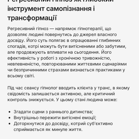
інструмент самопізнання і
трансформації
Регресивний гіпноз — напрямок гіпнотерапії, що
дозволяє людині повернутись до джерел власного
досвіду. Його суть полягає в опрацюванні глибинних
спогадів, котрі можуть бути витісненими або забутими,
але продовжують впливати на сьогодення. Його
ефективність у роботі з хронічною тривожністю,
невпевненістю, повторюваними життєвими сценаріями
чи безпричинними страхами визнається практиками у
всьому світі.
Під час сеансу гіпнолог вводить клієнта у транс, в якому
свідомість залишається активною, але критичний
контроль знижується. У цьому стані людина може:
Згадати сцени з раннього дитинства;
Внутрішньо пережити витіснені емоції;
Доторкнутися до досвіду, котрий суб’єктивно
сприймається як минуле життя.