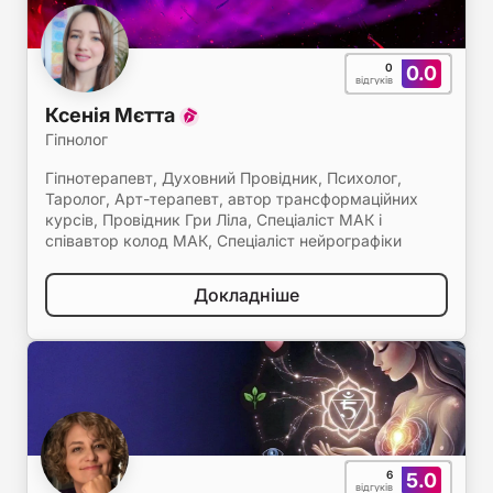
0
0.0
відгуків
Ксенія Мєтта
Гіпнолог
Гіпнотерапевт, Духовний Провідник, Психолог,
Таролог, Арт-терапевт, автор трансформаційних
курсів, Провідник Гри Ліла, Спеціаліст МАК і
співавтор колод МАК, Спеціаліст нейрографіки
Докладніше
6
5.0
відгуків