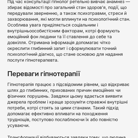
Під час консультації гіпнолог ретельно вивчає анамнез —
збирає відомості про загальний стан здоров’я, події, що
передували зверненню, а також психотравми, стреси й
захворювання, які могли вплинути на психологічний стан.
Особлива увага приділяється соціальним і
внутрішньоособистісним факторам, котрі формують
емоційний фон людини та її ставлення до себе та
довкілля. Отримана інформація допомагає чітко
окреслити глибинний запит і сформулювати точний
психологічний діагноз, що стане основою для надання
послуги гіпнотерапевта.
Переваги гіпнотерапії
Гіпнотерапія працює з підсвідомим рівнем, що відкриває
шлях до глибинних, прихованих причин емоційних чи
фізичних порушень. Завдяки цьому вдається виявити
джерела проблем і краще зрозуміти справжні внутрішні
потреби, котрі стоять за цими станами. Такий підхід
допомагає ефективно впливати на походження
труднощів, поступово послаблюючи їх або повністю
усуваючи.
Трансформації відбуваються завдяки тому, що людина