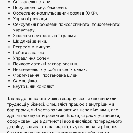
Співзалежні стани.
Порушення сну, безсоння.
Обсесивно-компульсивний розлад (ОКР).
Харчові розлади.
Сексуальні проблеми психологічного (психогенного)
характеру.
Зцілення психологічної травми.
Шкідливі звички.
Регресія в минуле.
Робота з вагою.
Управління болем.
Психосоматичні захворювання.
Невпевненість у собі та своїх силах.
Формування і постановка цілей.
Самооцінка.
Внутрішній конфлікт.
Також до гіпнолога можна звернутися, якщо виникли
труднощі у бізнесі. Спеціаліст працює з внутрішніми
бар’єрами, які часто залишаються непоміченими, але
здатні гальмувати розвиток. Блоки, страхи, установки,
сформовані ще в дитинстві або внаслідок попереднього
досвіду, впливають на здатність ухвалювати рішення,
брати відповідальність, презентувати себе, вести