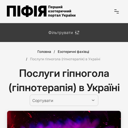
Фільтрувати
Головна
Езотеричні фахівці
Послуги гіпногола (гіпнотерапія) в Україні
Послуги гіпногола
(гіпнотерапія) в Україні
Сортувати