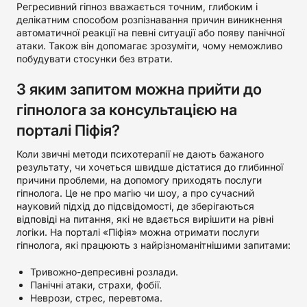
Регресивний гіпноз вважається точним, глибоким і
делікатним способом розпізнавання причин виникнення
автоматичної реакції на певні ситуації або появу панічної
атаки. Також він допомагає зрозуміти, чому неможливо
побудувати стосунки без втрати.
З яким запитом можна прийти до
гіпнолога за консультацією на
порталі Піфія?
Коли звичні методи психотерапії не дають бажаного
результату, чи хочеться швидше дістатися до глибинної
причини проблеми, на допомогу приходять послуги
гіпнолога. Це не про магію чи шоу, а про сучасний
науковий підхід до підсвідомості, де зберігаються
відповіді на питання, які не вдається вирішити на рівні
логіки. На порталі «Піфія» можна отримати послуги
гіпнолога, які працюють з найрізноманітнішими запитами:
Тривожно-депресивні розлади.
Панічні атаки, страхи, фобії.
Неврози, стрес, перевтома.