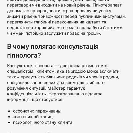
переговори чи виходити на новий рівень. Гіпнотерапевт
допомагає пропрацювати страх провалу чи успіху,
знизити рівень тривожності перед публічними виступами,
переглянути глибинні переконання на кшталт «я
недостатньо хороший», «я не маю права бути багатим»
чи «мені потрібно заслужити право на гроші».
В чому полягає консультація
гіпнолога?
Консультація гіпнолога — довірлива розмова між
спеціалістом і клієнтом, яка за згодою може включати
також присутність близьких родичів чи членів родини,
спеціально запрошених фахівцем для глибшого
розуміння ситуації. Майстер гарантує
конфіденціальність. Нерозголошенню підлягає
інформація, що стосується:
особистих переживань;
життєвих обставин;
психологічного стану клієнта.