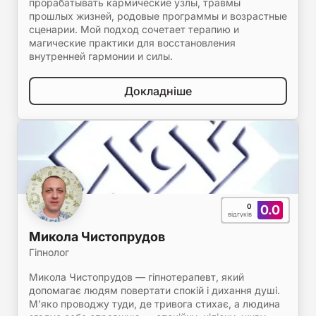
прорабатывать кармические узлы, травмы
прошлых жизней, родовые программы и возрастные
сценарии. Мой подход сочетает терапию и
магические практики для восстановления
внутренней гармонии и силы.
Докладніше
0
0.0
відгуків
Микола Чистопрудов
Гіпнолог
Микола Чистопрудов — гіпнотерапевт, який
допомагає людям повертати спокій і дихання душі.
М’яко проводжу туди, де тривога стихає, а людина