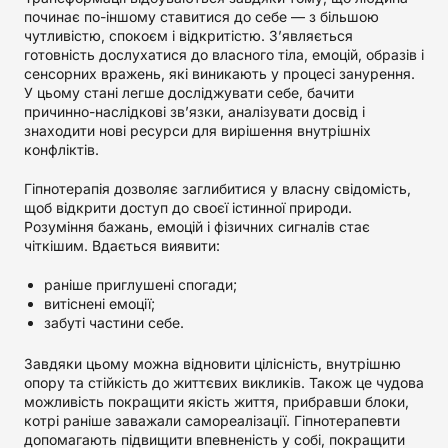
починає по-іншому ставитися до себе — з більшою
чутливістю, спокоєм і відкритістю. З’являється
готовність дослухатися до власного тіла, емоцій, образів і
сенсорних вражень, які виникають у процесі занурення.
У цьому стані легше досліджувати себе, бачити
причинно-наслідкові зв’язки, аналізувати досвід і
знаходити нові ресурси для вирішення внутрішніх
конфліктів.
Гіпнотерапія дозволяє заглибитися у власну свідомість,
щоб відкрити доступ до своєї істинної природи.
Розуміння бажань, емоцій і фізичних сигналів стає
чіткішим. Вдається виявити:
раніше приглушені спогади;
витіснені емоції;
забуті частини себе.
Завдяки цьому можна відновити цілісність, внутрішню
опору та стійкість до життєвих викликів. Також це чудова
можливість покращити якість життя, прибравши блоки,
котрі раніше заважали самореалізації. Гіпнотерапевти
допомагають підвищити впевненість у собі, покращити