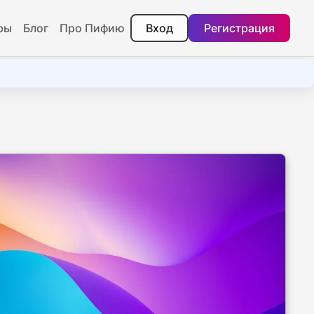
ры
Блог
Про Пифию
Вход
Регистрация