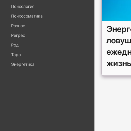
Психология
Психосоматика
Разное
Энерг
Регрес
ловуш
Род
ежедн
Таро
жизнь
Энергетика