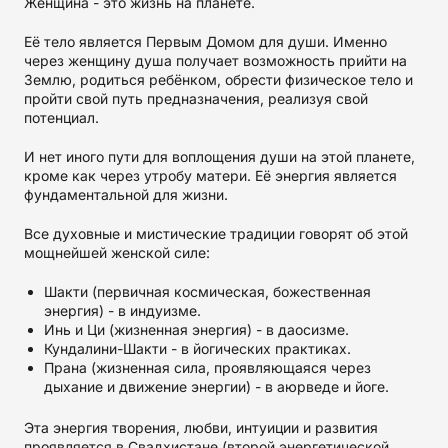
Женщина - это жизнь на планете.
Её тело является Первым Домом для души. Именно
через женщину душа получает возможность прийти на
Землю, родиться ребёнком, обрести физическое тело и
пройти свой путь предназначения, реализуя свой
потенциал.
И нет иного пути для воплощения души на этой планете,
кроме как через утробу матери. Её энергия является
фундаментальной для жизни.
Все духовные и мистические традиции говорят об этой
мощнейшей женской силе:
Шакти (первичная космическая, божественная
энергия) - в индуизме.
Инь и Ци (жизненная энергия) - в даосизме.
Кундалини-Шакти - в йогических практиках.
Прана (жизненная сила, проявляющаяся через
дыхание и движение энергии) - в аюрведе и йоге.
Эта энергия творения, любви, интуиции и развития
проявляется в Свадхистане (второй энергетической