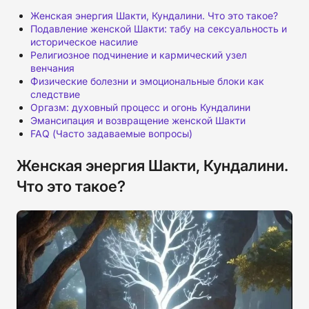
Женская энергия Шакти, Кундалини. Что это такое?
Подавление женской Шакти: табу на сексуальность и
историческое насилие
Религиозное подчинение и кармический узел
венчания
Физические болезни и эмоциональные блоки как
следствие
Оргазм: духовный процесс и огонь Кундалини
Эмансипация и возвращение женской Шакти
FAQ (Часто задаваемые вопросы)
Женская энергия Шакти, Кундалини.
Что это такое?