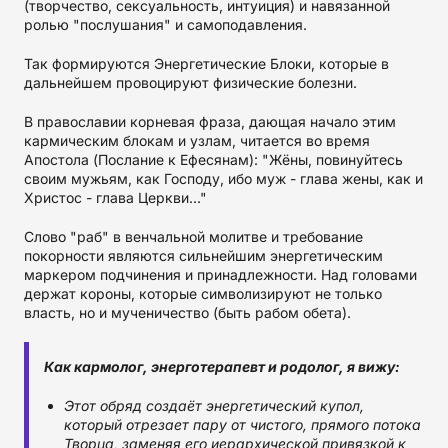
(творчество, сексуальность, интуиция) и навязанной
ролью "послушания" и самоподавления.
Так формируются Энергетические Блоки, которые в
дальнейшем провоцируют физические болезни.
В православии корневая фраза, дающая начало этим
кармическим блокам и узлам, читается во время
Апостола (Послание к Ефесянам): "Жёны, повинуйтесь
своим мужьям, как Господу, ибо муж - глава жены, как и
Христос - глава Церкви..."
Слово "раб" в венчальной молитве и требование
покорности являются сильнейшим энергетическим
маркером подчинения и принадлежности. Над головами
держат короны, которые символизируют не только
власть, но и мученичество (быть рабом обета).
Как кармолог, энерготерапевт и родолог, я вижу:
Этот обряд создаёт энергетический купол,
который отрезает пару от чистого, прямого потока
Творца, заменяя его иерархической привязкой к