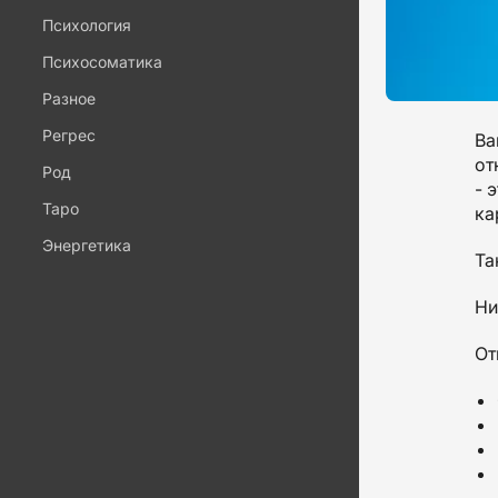
Психология
Психосоматика
Разное
Регрес
Ва
от
Род
- 
Таро
ка
Энергетика
Та
Ни
От