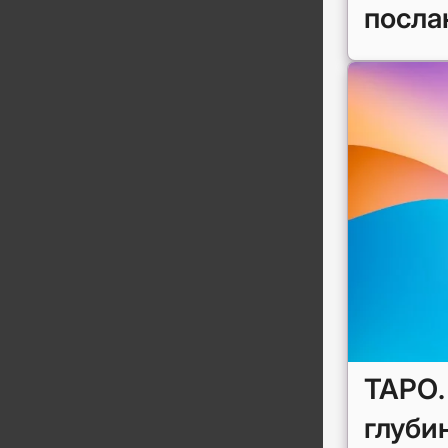
посла
ТАРО.
глуби