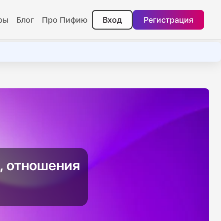
ры
Блог
Про Пифию
Вход
Регистрация
и, отношения