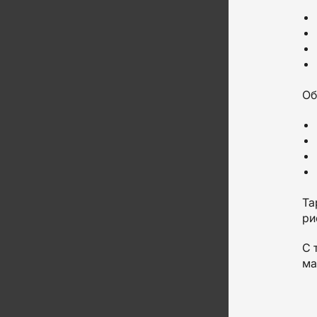
Об
Та
ри
С 
ма