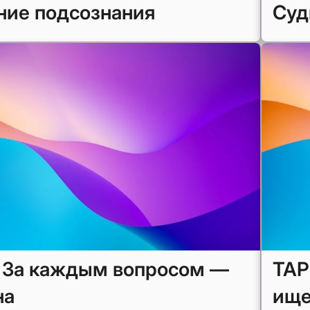
ние подсознания
Суд
 За каждым вопросом —
ТАР
на
ищ