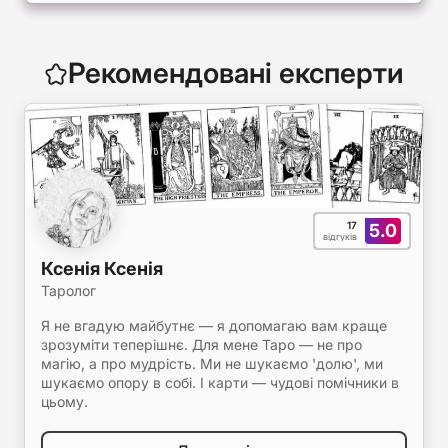
Рекомендовані експерти
17
5.0
відгуків
Ксенія Ксенія
Таролог
Я не вгадую майбутнє — я допомагаю вам краще
зрозуміти теперішнє. Для мене Таро — не про
магію, а про мудрість. Ми не шукаємо 'долю', ми
шукаємо опору в собі. І карти — чудові помічники в
цьому.