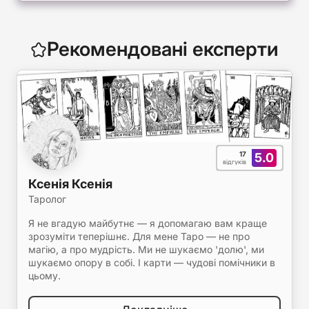
Рекомендовані експерти
17
5.0
відгуків
Ксенія Ксенія
Таролог
Я не вгадую майбутнє — я допомагаю вам краще
зрозуміти теперішнє. Для мене Таро — не про
магію, а про мудрість. Ми не шукаємо 'долю', ми
шукаємо опору в собі. І карти — чудові помічники в
цьому.