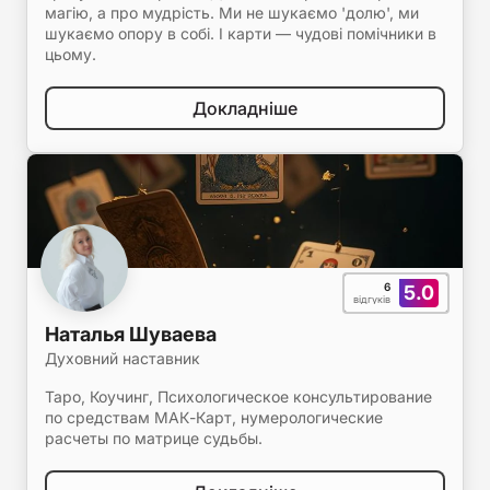
магію, а про мудрість. Ми не шукаємо 'долю', ми
шукаємо опору в собі. І карти — чудові помічники в
цьому.
Докладніше
6
5.0
відгуків
Наталья Шуваева
Духовний наставник
Таро, Коучинг, Психологическое консультирование
по средствам МАК-Карт, нумерологические
расчеты по матрице судьбы.