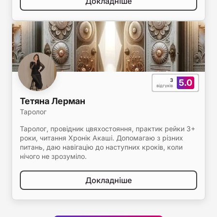
Докладніше
3
5.0
відгуків
Тетяна Лерман
Таролог
Таролог, провідник цвяхостояння, практик рейки 3+
роки, читання Хронік Акаші. Допомагаю з різних
питань, даю навігацію до наступних кроків, коли
нічого не зрозуміло.
Докладніше