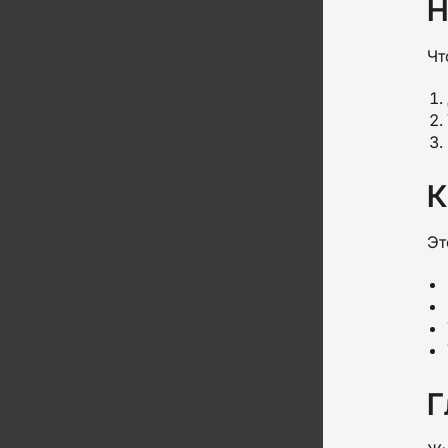
Н
Чт
К
Эт
Г