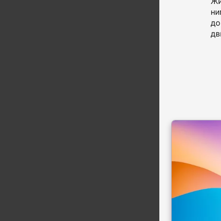
Жи
ни
до
дв