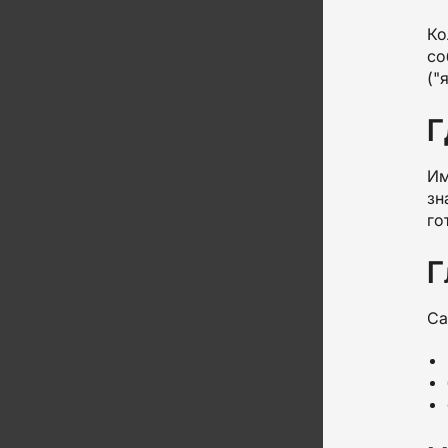
Ко
со
("
Г
Им
зн
го
Г
Са