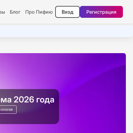
ры
Блог
Про Пифию
Вход
Регистрация
ма 2026 года
хология