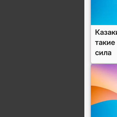
Казак
такие
сила