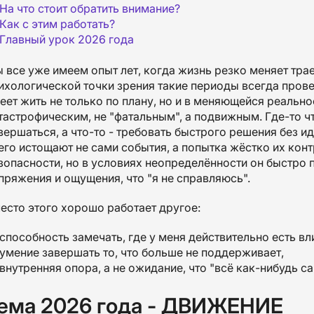
На что стоит обратить внимание?
Как с этим работать?
Главный урок 2026 года
 все уже имеем опыт лет, когда жизнь резко меняет трае
ихологической точки зрения такие периоды всегда прове
еет жить не только по плану, но и в меняющейся реально
тастрофическим, не "фатальным", а подвижным. Где-то что
вершаться, а что-то - требовать быстрого решения без и
его истощают не сами события, а попытка жёстко их кон
зопасности, но в условиях неопределённости он быстро 
пряжения и ощущения, что "я не справляюсь".
есто этого хорошо работает другое:
способность замечать, где у меня действительно есть влия
умение завершать то, что больше не поддерживает,
внутренняя опора, а не ожидание, что "всё как-нибудь с
ема 2026 года - ДВИЖЕНИЕ