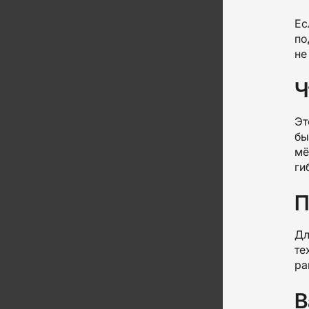
Ес
по
не
Ч
Эт
бы
мё
ги
П
Дл
те
ра
В