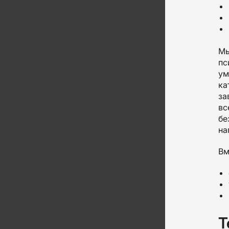
Мы
пс
ум
ка
за
вс
бе
на
Вм
Т