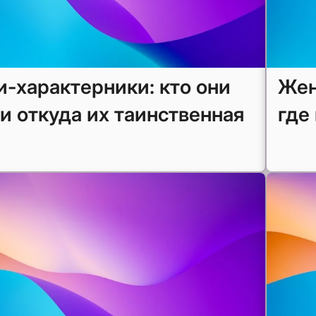
и-характерники: кто они
Жен
 и откуда их таинственная
где