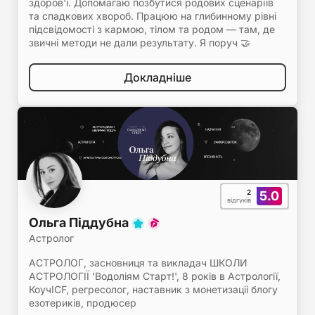
здоров'ї. Допомагаю позбутися родових сценаріїв
та спадкових хвороб. Працюю на глибинному рівні
підсвідомості з кармою, тілом та родом — там, де
звичні методи не дали результату. Я поруч 🤝
Докладніше
2
5.0
відгуків
Ольга Піддубна
Астролог
АСТРОЛОГ, засновниця та викладач ШКОЛИ
АСТРОЛОГІЇ 'Водоліям Старт!', 8 років в Астрології,
КоучICF, регресолог, наставник з монетизаціі блогу
езотериків, продюсер