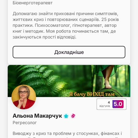
Біоенерготерапевт
Допомагаю знайти приховані причини симптомів,
життєвих криз і повторюваних сценаріїв. 25 років
практики. Психосоматолог, гіпнотерапевт, автор
книг і методик. Моя робота починається там, де
закінчуються прості відповіді.
Докладніше
4
5.0
відгуків
Альона Макарчук
Регресолог
Виводжу з криз та проблем у стосунках, фінансах і