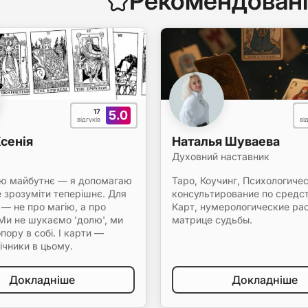
Рекомендовані
17
5.0
відгуків
ві
Ксенія
Наталья Шуваева
Духовний наставник
ую майбутнє — я допомагаю
Таро, Коучинг, Психологиче
 зрозуміти теперішнє. Для
консультирование по сред
— не про магію, а про
Карт, нумерологические ра
 Ми не шукаємо 'долю', ми
матрице судьбы.
ору в собі. І карти —
ічники в цьому.
Докладніше
Докладніше