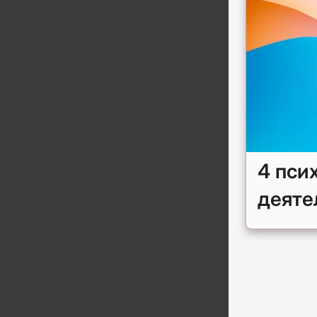
4 пси
деяте