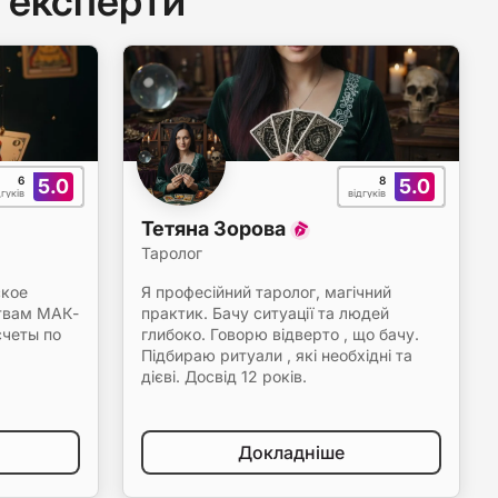
 експерти
6
8
5.0
5.0
дгуків
відгуків
Тетяна Зорова
Таролог
ское
Я професійний таролог, магічний
ствам МАК-
практик. Бачу ситуації та людей
счеты по
глибоко. Говорю відверто , що бачу.
Підбираю ритуали , які необхідні та
дієві. Досвід 12 років.
Докладніше