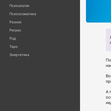
Психология
Психосоматика
Разное
Регрес
Род
Таро
Энергетика
По
на
Во
пр
А 
ос
не