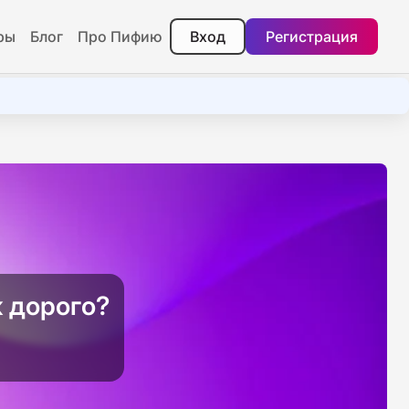
ры
Блог
Про Пифию
Вход
Регистрация
 дорого?