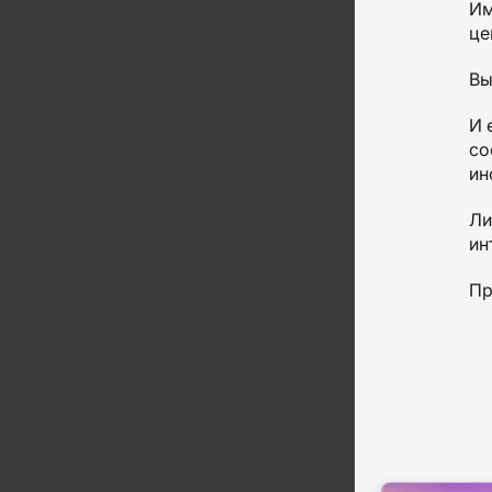
Им
це
Вы
И 
со
ин
Ли
ин
Пр