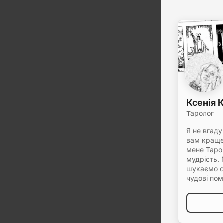
Ксенія 
Таролог
Я не вгад
вам краще
мене Таро 
мудрість.
шукаємо оп
чудові пом