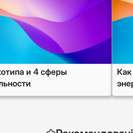
хотипа и 4 сферы
Как
льности
эне