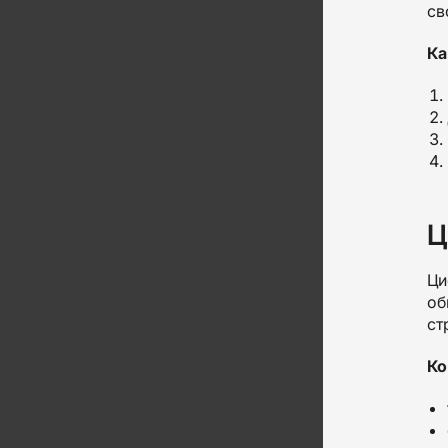
св
Ка
Ц
Ци
об
ст
Ко