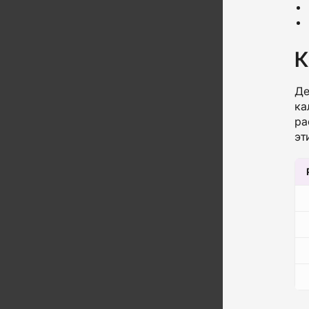
К
Де
ка
ра
эт