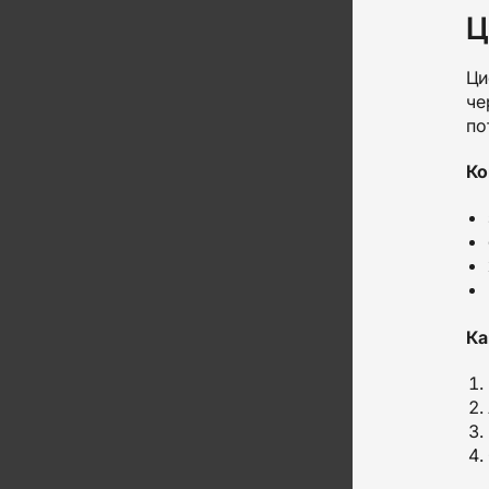
Ц
Ци
че
по
Ко
Ка