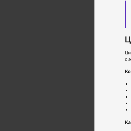
Ц
Ци
си
Ко
Ка