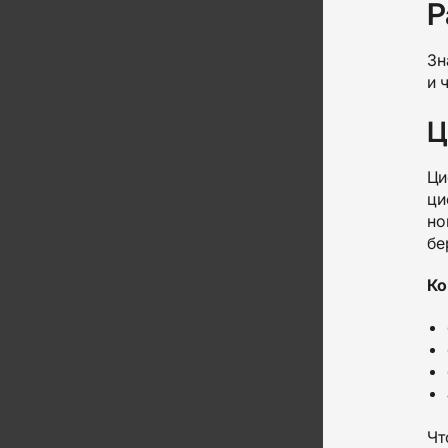
Р
Зн
и 
Ц
Ци
ци
но
бе
Ко
Чт