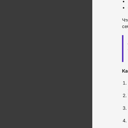
Чт
се
Ка