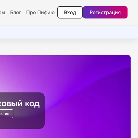
ры
Блог
Про Пифию
Вход
Регистрация
совый код
логия