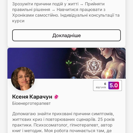
Зрозуміти причини подій у житті → Прийняти
правильні рішення → Навчитися працювати з
Хроніками самостійно. Індивідуальні консультації та
курси
Докладніше
6
5.0
відгуків
Ксеня Карачун
Біоенерготерапевт
Допомагаю знайти приховані причини симптомів,
життєвих криз і повторюваних сценаріїв. 25 років
практики. Психосоматолог, гіпнотерапевт, автор
книг і методик. Моя робота починається там, де