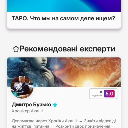
ТАРО. Что мы на самом деле ищем?
Рекомендовані експерти
11
5.0
відгуків
Дмитро Бузько
Хронікер Акаші
Допомагаю через Хроніки Акаші: → Знайти відповіді
на життєві питання → Розкрити своє призначення →