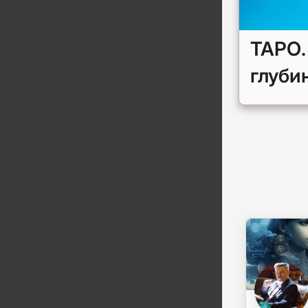
ТАРО.
глуби