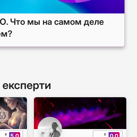
О. Что мы на самом деле
ем?
 експерти
6
0
5.0
0.0