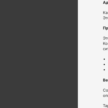
Ад
Ка
Эт
Пр
Эт
Ко
си
Ве
Со
оп
Та