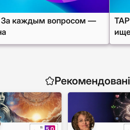
 За каждым вопросом —
ТАР
на
ищ
Рекомендовані
11
5.0