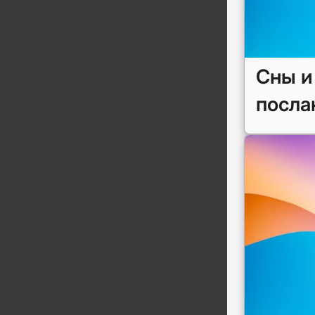
Сны и
посла