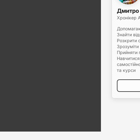
Дмитро
Хронікер 
Допомагаю
Знайти від
Розкрити 
Зрозуміти 
Прийняти 
Навчитися
самостійно
та курси