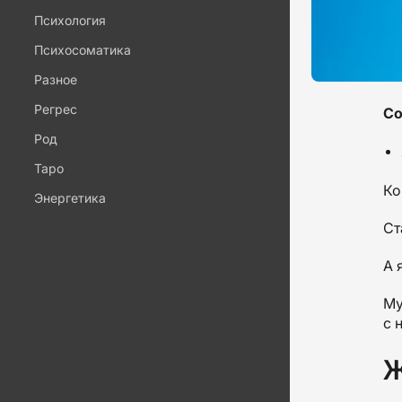
Психология
Психосоматика
Разное
Регрес
Со
Род
Таро
Ко
Энергетика
Ст
А 
Му
с 
Ж