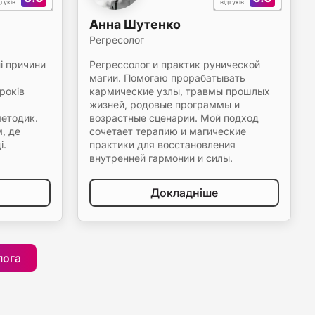
дгуків
відгуків
Анна Шутенко
Регресолог
і причини
Регрессолог и практик рунической
магии. Помогаю прорабатывать
років
кармические узлы, травмы прошлых
жизней, родовые программы и
методик.
возрастные сценарии. Мой подход
, де
сочетает терапию и магические
і.
практики для восстановления
внутренней гармонии и силы.
Докладніше
лога