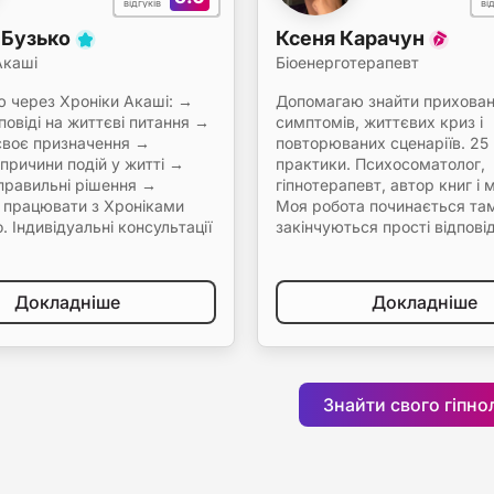
відгуків
ві
 Бузько
Ксеня Карачун
Акаші
Біоенерготерапевт
 через Хроніки Акаші: →
Допомагаю знайти прихован
повіді на життєві питання →
симптомів, життєвих криз і
своє призначення →
повторюваних сценаріїв. 25 
причини подій у житті →
практики. Психосоматолог,
правильні рішення →
гіпнотерапевт, автор книг і 
 працювати з Хроніками
Моя робота починається там
. Індивідуальні консультації
закінчуються прості відповід
Докладніше
Докладніше
Знайти свого гіпно