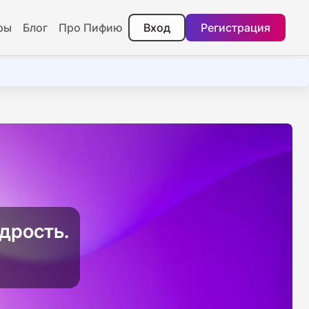
ры
Блог
Про Пифию
Вход
Регистрация
дрость.