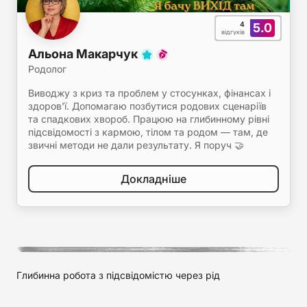
4
5.0
відгуків
Альона Макарчук
Родолог
Виводжу з криз та проблем у стосунках, фінансах і
здоров'ї. Допомагаю позбутися родових сценаріїв
та спадкових хвороб. Працюю на глибинному рівні
підсвідомості з кармою, тілом та родом — там, де
звичні методи не дали результату. Я поруч 🤝
Докладніше
Глибинна робота з підсвідомістю через рід