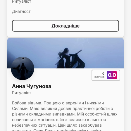
Ритуаліст
Диагност
Докладніше
0
0.0
відгуків
Анна Чугунова
Ритуаліст
Бойова відьма. Працюю с верхніми і нижніми
Силами. Маю великий досвід практичної роботи з
різними складними випадками. Мій особистий шлях
починався з магічних війн з великою кількістю
небезпечних ситуацій. Цей шлях закарбував
характер, Силу Духу, професіоналізм і якість