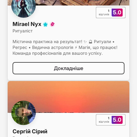
1
5.0
відгуків
Mirael Nyx
Ритуаліст
Містична практика на результат! ✨ 🔮 Ритуали •
Регрес • Ведична астрологія ⚡ Магія, що працює!
Команда професіоналів для вашого успіху.
Докладніше
1
5.0
відгуків
Сергій Сірий