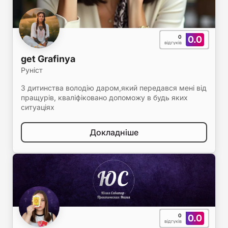
0
0.0
відгуків
get Grafinya
Руніст
З дитинства володію даром,який передався мені від
пращурів, кваліфіковано допоможу в будь яких
ситуаціях
Докладніше
0
0.0
відгуків