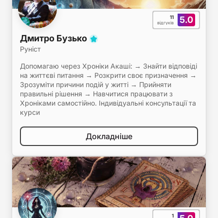
11
5.0
відгуків
Дмитро Бузько
Руніст
Допомагаю через Хроніки Акаші: → Знайти відповіді
на життєві питання → Розкрити своє призначення →
Зрозуміти причини подій у житті → Прийняти
правильні рішення → Навчитися працювати з
Хроніками самостійно. Індивідуальні консультації та
курси
Докладніше
1