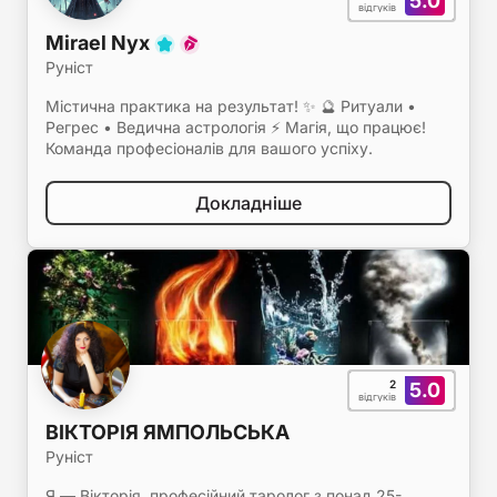
5.0
відгуків
Mirael Nyx
Руніст
Містична практика на результат! ✨ 🔮 Ритуали •
Регрес • Ведична астрологія ⚡ Магія, що працює!
Команда професіоналів для вашого успіху.
Докладніше
2
5.0
відгуків
ВІКТОРІЯ ЯМПОЛЬСЬКА
Руніст
Я — Вікторія, професійний таролог з понад 25-