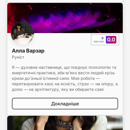
0
0.0
відгуків
Алла Варзар
Руніст
Я — духовна наставниця, що поєднує психологію та
енергетичні практики, аби м’яко вести людей крізь
кризи до їхньої істинної сили. Моя робота —
перетворювати хаос на ясність, страх — на опору, а
долю — на архітектуру, яку ви обираєте самі
Докладніше