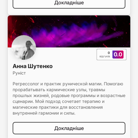
Докладніше
0
0.0
відгуків
Анна Шутенко
Руніст
Регрессолог и практик рунической магии. Помогаю
прорабатывать кармические узлы, травмы
прошлых жизней, родовые программы и возрастные
сценарии. Мой подход сочетает терапию и
магические практики для восстановления
внутренней гармонии и силы.
Докладніше