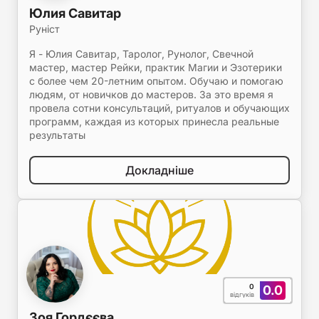
Юлия Савитар
Руніст
Я - Юлия Савитар, Таролог, Рунолог, Свечной
мастер, мастер Рейки, практик Магии и Эзотерики
с более чем 20-летним опытом. Обучаю и помогаю
людям, от новичков до мастеров. За это время я
провела сотни консультаций, ритуалов и обучающих
программ, каждая из которых принесла реальные
результаты
Докладніше
0
0.0
відгуків
Зоя Гордєєва