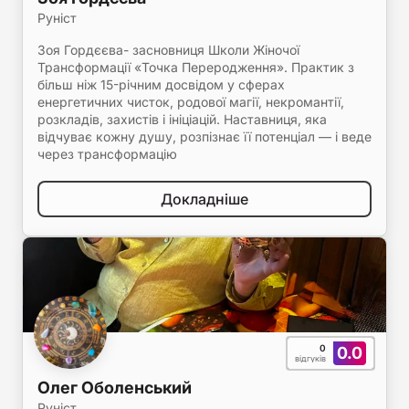
Руніст
Зоя Гордєєва- засновниця Школи Жіночої
Трансформації «Точка Переродження». Практик з
більш ніж 15-річним досвідом у сферах
енергетичних чисток, родової магії, некромантії,
розкладів, захистів і ініціацій. Наставниця, яка
відчуває кожну душу, розпізнає її потенціал — і веде
через трансформацію
Докладніше
0
0.0
відгуків
Олег Оболенський
Руніст