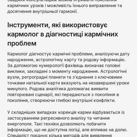
кармічних уроків і можливість їхнього виправлення та
досягнення внутрішньої гармонії.
Інструменти, які використовує
кармолог в діагностиці кармічних
проблем
Кармолог діагностує кармічні проблеми, аналізуючи дату
народження, астрологічну карту та родову інформацію.
За допомогою нумерології фахівець визначає головні
виклики, закладені з моменту народження. Астрологічні
вузли, ретроградні планети та з’єднання з ключовими
точками натальної карти вказують на незавершені уроки
минулого. Родова аналітика допомагає виявити
повторювані сценарії, які передаються з покоління в
покоління, створюючи глибокі внутрішні конфлікти.
У складніших випадках корекція карми відбувається із
застосуванням регресивного аналізу та читання
енергополя. Такі техніки дозволяють побачити
інформацію, що не доступна логіці, але впливає на долю.
Спеціаліст поєднує кілька методів для виявлення