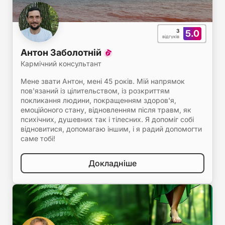
3
5.0
відгуків
Антон Заболотній
Кармічний консультант
Мене звати Антон, мені 45 років. Мій напрямок
пов'язаний із цілительством, із розкриттям
покликання людини, покращенням здоров'я,
емоційоного стану, відновленням після травм, як
психічних, душевних так і тілесних. Я допоміг собі
відновитися, допомагаю іншим, і я радий допомогти
саме тобі!
Докладніше