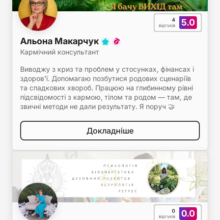
4
5.0
відгуків
Альона Макарчук
Кармічний консультант
Виводжу з криз та проблем у стосунках, фінансах і
здоров'ї. Допомагаю позбутися родових сценаріїв
та спадкових хвороб. Працюю на глибинному рівні
підсвідомості з кармою, тілом та родом — там, де
звичні методи не дали результату. Я поруч 🤝
Докладніше
0
0.0
відгуків