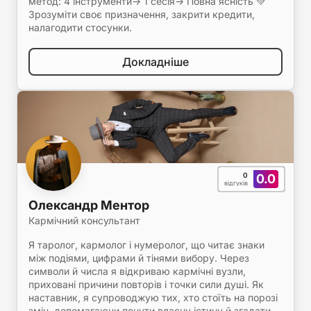
метод: 4 інструменти-> 1 сесія-> Повна ясність 💚
Зрозуміти своє призначення, закрити кредити,
налагодити стосунки.
Докладніше
0
0.0
відгуків
Олександр Ментор
Кармічний консультант
Я таролог, кармолог і нумеролог, що читає знаки
між подіями, цифрами й тінями вибору. Через
символи й числа я відкриваю кармічні вузли,
приховані причини повторів і точки сили душі. Як
наставник, я супроводжую тих, хто стоїть на порозі
змін, допомагаючи почути власну істину й згадати