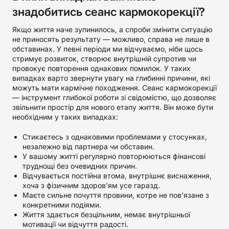
знадобитись сеанс кармокорекції?
Якщо життя наче зупинилось, а спроби змінити ситуацію
не приносять результату — можливо, справа не лише в
обставинах. У певні періоди ми відчуваємо, ніби щось
стримує розвиток, створює внутрішній супротив чи
провокує повторення однакових помилок. У таких
випадках варто звернути увагу на глибинні причини, які
можуть мати кармічне походження. Сеанс кармокорекції
— інструмент глибокої роботи зі свідомістю, що дозволяє
звільнити простір для нового етапу життя. Він може бути
необхідним у таких випадках:
Стикаєтесь з однаковими проблемами у стосунках,
незалежно від партнера чи обставин.
У вашому житті регулярно повторюються фінансові
труднощі без очевидних причин.
Відчувається постійна втома, внутрішнє виснаження,
хоча з фізичним здоров’ям усе гаразд.
Маєте сильне почуття провини, котре не пов’язане з
конкретними подіями.
Життя здається безцільним, немає внутрішньої
мотивації чи відчуття радості.