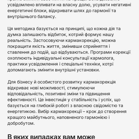
усвідомлено впливати на власну долю, усувати негативні
енергетичні блоки, відкривати шлях до гармонії та
внутрішнього балансу.
Ця методика базується на принципі, що кожна дія та
думка залишають відбиток, котрий формує нашу
реальність. Застосовуючи кармакорекцію, можна
покращити якість життя, змінивши сприйняття і
ставлення до подій, що відбуваються. Програми корекції
охоплюють індивідуальні консультації кармолога,
практики усвідомлення і спеціальні техніки, котрі
допомагають змінити внутрішні установки.
Для бізнесу й особистого розвитку кармакорекція
відкриває нові можливості, стимулюючи
відповідальність, позитивні зміни та підвищення
ефективності. Це інвестиція у стабільність і успіх, що
базується на глибокій роботі з власною свідомістю та
енергетикою. Вибір кармакорекції – крок до створення
кращого майбутнього, наповненого гармонією і
добробутом.
В яких випадках вам може