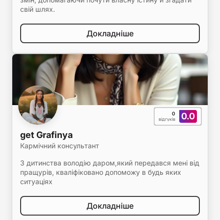
свій шлях.
Докладніше
0
0.0
відгуків
get Grafinya
Кармічний консультант
З дитинства володію даром,який передався мені від
пращурів, кваліфіковано допоможу в будь яких
ситуаціях
Докладніше