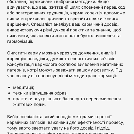
обставин, переконань і вибраної методики. Якщо
відчуваєте, що ваш життєвий шлях сповнений перешкод
або повторюваних труднощів, карма корекція допоможе
виявити приховані причини та віднайти шляхи їхнього
вирішення. Спеціаліст аналізує ваш кармічний досвід,
використовуючи різні духовні практики та знання, щоб
визначити, які аспекти життя потребують очищення та
гармонізації.
Очистити карму можна через усвідомлення, аналіз і
корекцію поведінки, думок та енергетичних зв’язків.
Консультація кармолога охоплює виявлення негативних
патернів, котрі можуть заважати вашому розвитку. Під
час сеансу він пропонує дієві методи трансформації:
медитації;
техніки відпущення образ;
практики внутрішнього балансу та переосмислення
життєвих подій.
Вибір спеціаліста, який володіє методами корекції
кармічних зв’язків, важливий для ефективності процесу,
тому варто звертати увагу на його досвід і підхід.
Завдяки консультаціям можна отримати пояснення