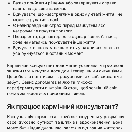
Важко приймати рішення або завершувати справи,
навіть якщо вони важливі.
Відчуваєте, що «застрягли» в одному етапі життя і не
можете рухатись далі.
Є невиправданий страх перед майбутнім або
незрозуміле почуття тривоги.
Підозрюєте, що повторюєте сценарії своїх батьків,
хоча намагались побудувати інше життя.
Відчуваєте, що вам не щастить у важливих справах —
усе руйнується в останній момент.
Кармічний консультант допомагає усвідомити приховані
зв’язки між минулим досвідом і теперішніми ситуаціями.
Це робота з негативом і з ресурсами, які заблоковані чи
забуті. Сеанс допомагає м’яко та глибоко
переформатувати внутрішній стан, щоб зовнішній світ
почав змінюватись природним чином.
Як працює кармічний консультант?
Консультація кармолога – глибоке занурення у розуміння
своєї духовної сутності та шляхів її вдосконалення. Вона
може бути індивідуальною, залежно від ваших життєвих