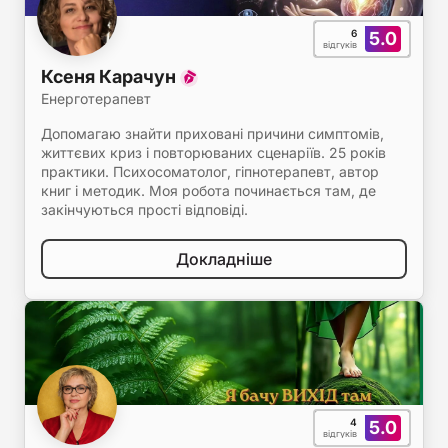
6
5.0
відгуків
Ксеня Карачун
Енерготерапевт
Допомагаю знайти приховані причини симптомів,
життєвих криз і повторюваних сценаріїв. 25 років
практики. Психосоматолог, гіпнотерапевт, автор
книг і методик. Моя робота починається там, де
закінчуються прості відповіді.
Докладніше
4
5.0
відгуків