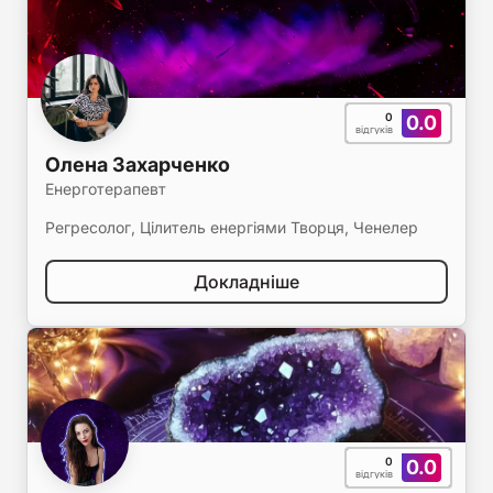
0
0.0
відгуків
Олена Захарченко
Енерготерапевт
Регресолог, Цілитель енергіями Творця, Ченелер
Докладніше
0
0.0
відгуків