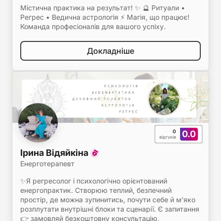
Містична практика на результат! ✨ 🔮 Ритуали •
Регрес • Ведична астрологія ⚡ Магія, що працює!
Команда професіоналів для вашого успіху.
Докладніше
0
0.0
відгуків
Ірина Відяйкіна
Енерготерапевт
✨Я регресолог і психологічно орієнтований
енергопрактик. Створюю теплий, безпечний
простір, де можна зупинитись, почути себе й м’яко
розплутати внутрішні блоки та сценарії. Є запитання
👉 замовляй безкоштовну консультацію,