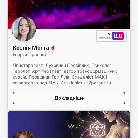
0
0.0
відгуків
Ксенія Мєтта
Енерготерапевт
Гіпнотерапевт, Духовний Провідник, Психолог,
Таролог, Арт-терапевт, автор трансформаційних
курсів, Провідник Гри Ліла, Спеціаліст МАК і
співавтор колод МАК, Спеціаліст нейрографіки
Докладніше