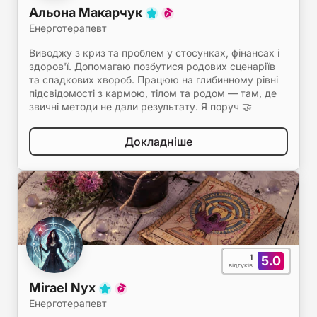
Альона Макарчук
Енерготерапевт
Виводжу з криз та проблем у стосунках, фінансах і
здоров'ї. Допомагаю позбутися родових сценаріїв
та спадкових хвороб. Працюю на глибинному рівні
підсвідомості з кармою, тілом та родом — там, де
звичні методи не дали результату. Я поруч 🤝
Докладніше
1
5.0
відгуків
Mirael Nyx
Енерготерапевт