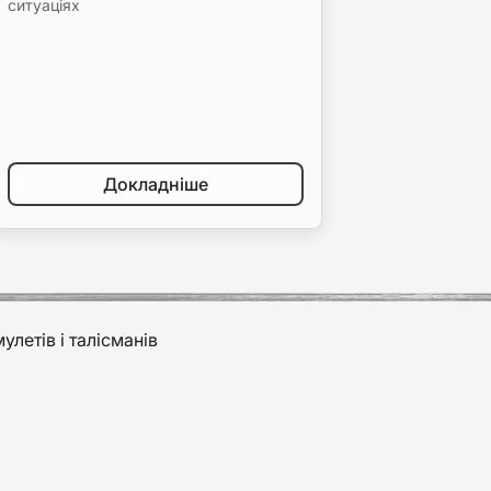
ситуаціях
Докладніше
улетів і талісманів