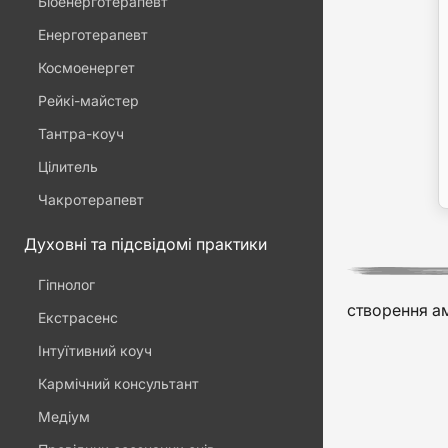
Біоенерготерапевт
Енерготерапевт
Космоенергет
Рейкі-майстер
Тантра-коуч
Цілитель
Чакротерапевт
Духовні та підсвідомі практики
Гіпнолог
створення ам
Екстрасенс
Інтуїтивний коуч
Кармічний консультант
Медіум