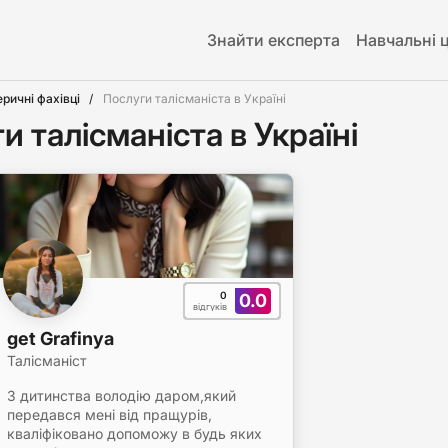
Знайти експерта
Навчальні 
еричні фахівці
Послуги талісманіста в Україні
и талісманіста в Україні
0
0.0
відгуків
get Grafinya
Талісманіст
З дитинства володію даром,який
передався мені від пращурів,
кваліфіковано допоможу в будь яких