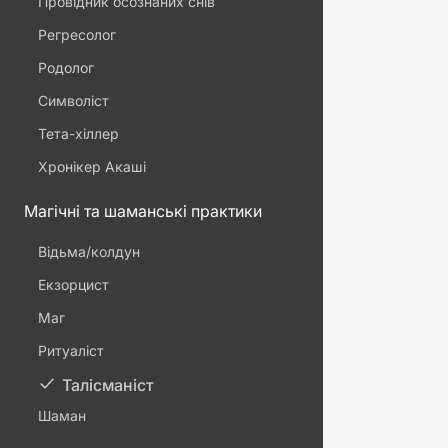
Провідник осознаних снів
Регресолог
Родолог
Символіст
Тета-хіллер
Хронікер Акаші
Магічні та шаманські практики
Відьма/колдун
Екзорцист
Маг
Ритуаліст
Талісманіст
Шаман