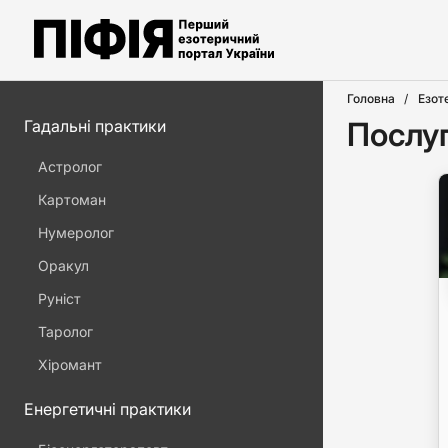
Головна
Езот
Послуг
Гадальні практики
Астролог
Картоман
Нумеролог
Оракул
Руніст
Таролог
Хіромант
Енергетичні практики