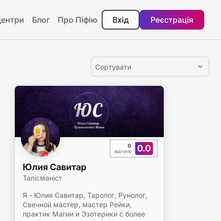
центри
Блог
Про Піфію
Вхід
Реєстрація
Сортувати
0
0.0
відгуків
Юлия Савитар
Талісманіст
Я - Юлия Савитар, Таролог, Рунолог,
Свечной мастер, мастер Рейки,
практик Магии и Эзотерики с более