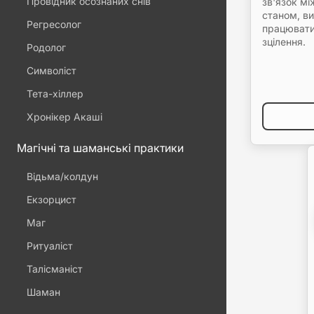
Провідник осознаних снів
зв'язок м
станом, ви
Регресолог
працювати
зцілення.
Родолог
Символіст
Тета-хіллер
Хронікер Акаші
Магічні та шаманські практики
Відьма/колдун
Екзорцист
Маг
Ритуаліст
Талісманіст
Шаман