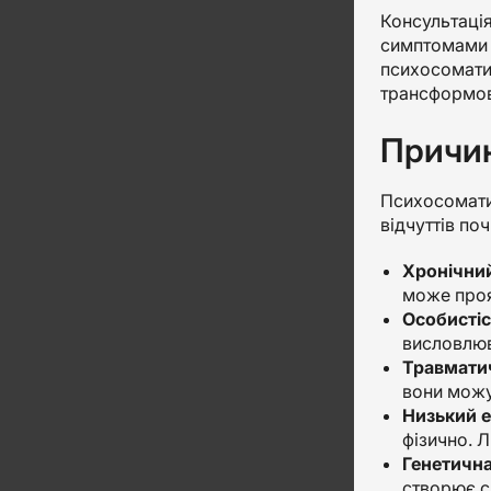
Консультація
симптомами р
психосоматик
трансформов
Причин
Психосоматич
відчуттів по
Хронічний
може проя
Особистіс
висловлюв
Травматич
вони можут
Низький е
фізично. 
Генетична 
створює с