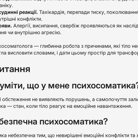
аніку.
удинні реакції.
Тахікардія, перепади тиску, поколювання 
утрішні конфлікти.
ояви.
Алергії, висипання, свербіж проявляються як наслід
ння чи внутрішню агресію.
осоматолога — глибинна робота з причинами, які тіло н
ла висловити словами, і дати цьому простір для трансфо
питання
зуміти, що у мене психосоматика
і обстеження не виявляють порушень, а самопочуття зал
а — стан, коли тіло реагує на емоційне навантаження.
безпечна психосоматика?
а небезпечна тим, що невирішені емоційні конфлікти та 