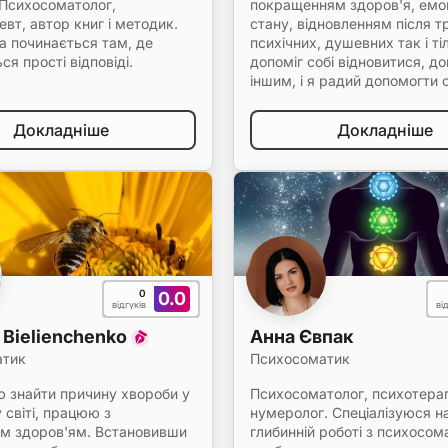
 Психосоматолог,
покращенням здоров'я, емо
евт, автор книг і методик.
стану, відновленням після т
а починається там, де
психічних, душевних так і ті
ся прості відповіді.
допоміг собі відновитися, 
іншим, і я радий допомогти с
Докладніше
Докладніше
0
0.0
відгуків
ві
a Bielienchenko
Анна Євпак
атик
Психосоматик
 знайти причину хвороби у
Психосоматолог, психотера
світі, працюю з
нумеролог. Спеціалізуюся н
м здоров'ям. Встановивши
глибинній роботі з психосо