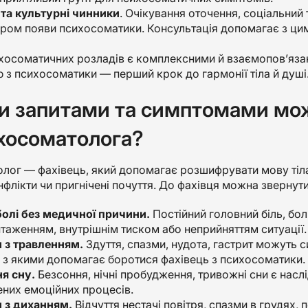
 та культурні чинники
. Очікування оточення, соціальний
ором появи психосоматики. Консультація допомагає з цим
осоматичних розладів є комплексними й взаємопов’язаним
 з психосоматики — перший крок до гармонії тіла й душі
и запитами та симптомами мож
хосоматолога?
ог — фахівець, який допомагає розшифрувати мову тіла,
нфлікти чи пригнічені почуття. До фахівця можна звернут
болі без медичної причини.
Постійний головний біль, болі
таженням, внутрішнім тиском або неприйняттям ситуації.
 з травленням.
Здуття, спазми, нудота, гастрит можуть с
, з якими допомагає боротися фахівець з психосоматики.
я сну.
Безсоння, нічні пробудження, тривожні сни є наслі
них емоційних процесів.
 з диханням.
Відчуття нестачі повітря, спазми в грудях