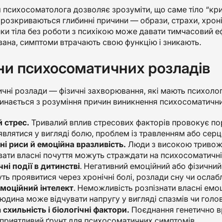
 психосоматолога дозволяє зрозуміти, що саме тіло “кри
озкриваються глибинні причини — образи, страхи, хроніч
и тіла без роботи з психікою може давати тимчасовий е
ана, симптоми втрачають свою функцію і зникають.
и психосоматичних розладів
ні розлади — фізичні захворювання, які мають психолог
чинається з розуміння причин виникнення психосоматични
 стрес.
Тривалий вплив стресових факторів провокує пор
влятися у вигляді болю, проблем із травленням або сер
ні риси й емоційна вразливість.
Люди з високою тривожн
ати власні почуття можуть страждати на психосоматичні
ні події в дитинстві
. Негативний емоційний або фізични
ь проявитися через хронічні болі, розлади сну чи ослабл
моційний інтелект
. Неможливість розпізнати власні емо
Людина може відчувати напругу у вигляді спазмів чи голо
схильність і біологічні фактори.
Поєднання генетично в
приятливий ґрунт для психосоматичних симптомів.