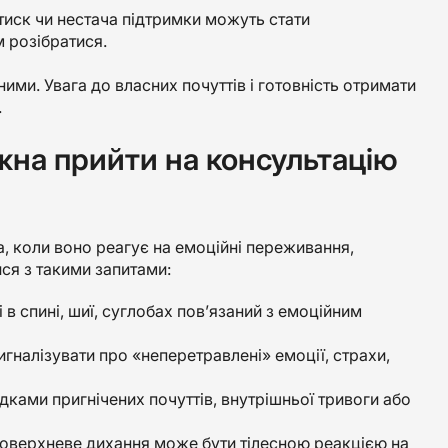
 тиск чи нестача підтримки можуть стати
 розібратися.
и. Увага до власних почуттів і готовність отримати
.
на прийти на консультацію
 коли воно реагує на емоційні переживання,
ися з такими запитами:
 в спині, шиї, суглобах пов’язаний з емоційним
игналізувати про «неперетравлені» емоції, страхи,
дками пригнічених почуттів, внутрішньої тривоги або
, поверхневе дихання може бути тілесною реакцією на