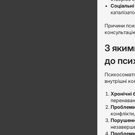
Соціальні
каталізат
Причини псих
консультацію
З яким
до пси
Психосоматол
внутрішні ко
Хронічні 
перенаван
Проблеми
конфлікти
Порушенн
незаверше
Проблеми