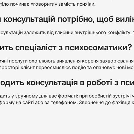
іло починає «говорити» замість психіки.
 консультацій потрібно, щоб вил
нсультацій залежить від глибини внутрішнього конфлікту,
ить спеціаліст з психосоматики?
чні послуги охоплюють виявлення кореня захворювання —
росторі клієнт переосмислює подію та опановує нові мо
ходить консультація в роботі з 
ить у зручному для вас форматі: при особистій зустрічі 
орму на сайті або за телефоном. Звернення до фахівця к