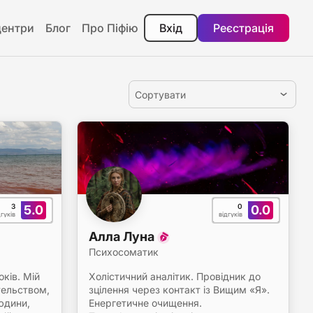
центри
Блог
Про Піфію
Вхід
Реєстрація
Сортувати
3
0
5.0
0.0
дгуків
відгуків
Алла Луна
Психосоматик
оків. Мій
Холістичний аналітик. Провідник до
тельством,
зцілення через контакт із Вищим «Я».
юдини,
Енергетичне очищення.