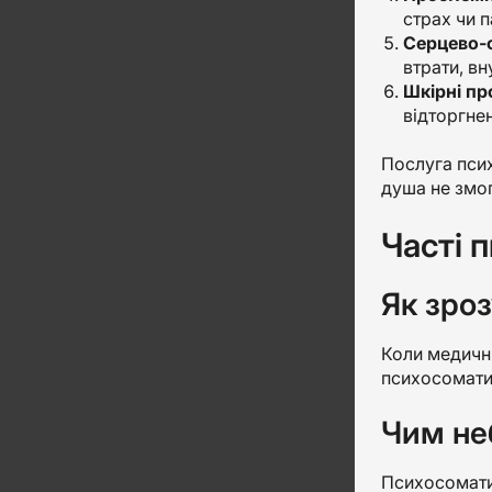
страх чи п
Серцево-с
втрати, вн
Шкірні пр
відторгне
Послуга псих
душа не змог
Часті 
Як зро
Коли медичн
психосоматик
Чим не
Психосоматик