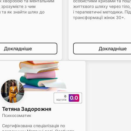
іж хворобою та ментальним
особистими кризами та по
 зрозумієте з чим
життєвого шляху через тіло,
 та як знайти шлях до
і терапевтичні методики. П
трансформації жінок 30+.
Докладніше
Докладніше
0
0.0
відгуків
Тетяна Задорожня
Психосоматик
Сертифікована спеціалізація по