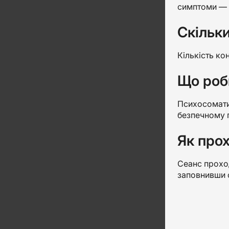
симптоми — т
Скільки
Кількість ко
Що роб
Психосомати
безпечному п
Як про
Сеанс проход
заповнивши ф