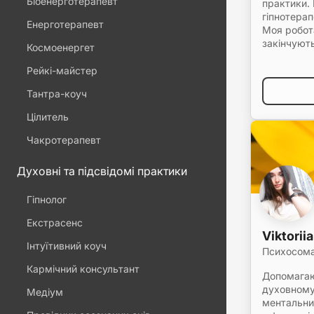
Біоенерготерапевт
практики.
гіпнотерап
Енерготерапевт
Моя робот
закінчують
Космоенергет
Рейкі-майстер
Тантра-коуч
Цілитель
Чакротерапевт
Духовні та підсвідомі практики
Гіпнолог
Екстрасенс
Viktorii
Інтуїтивний коуч
Психосом
Кармічний консультант
Допомагаю
духовному 
Медіум
ментальни