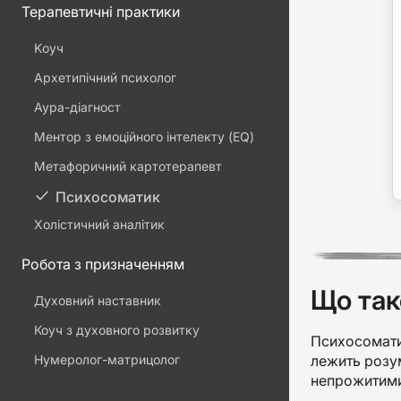
Терапевтичні практики
Kоуч
Архетипічний психолог
Аура-діагност
Ментор з емоційного інтелекту (EQ)
Метафоричний картотерапевт
Психосоматик
Холістичний аналітик
Робота з призначенням
Що так
Духовний наставник
Коуч з духовного розвитку
Психосоматик
Нумеролог-матрицолог
лежить розум
непрожитими,