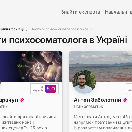
Знайти експерта
Навчальні 
еричні фахівці
Послуги психосоматолога в Україні
и психосоматолога в Україні
6
5.0
відгуків
ві
Карачун
Антон Заболотній
атик
Психосоматик
 знайти приховані причини
Мене звати Антон, мені 45 р
 життєвих криз і
напрямок пов'язаний із ціли
их сценаріїв. 25 років
із розкриттям покликання л