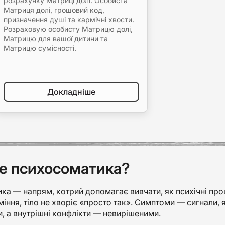
розрахунку Матриці долі. Особиста
Матриця долі, грошовий код,
призначення душі та кармічні хвости.
Розраховую особисту Матрицю долі,
Матрицю для вашої дитини та
Матрицю сумісності.
Докладніше
е психосоматика?
а — напрям, котрий допомагає вивчати, як психічні проце
іння, тіло не хворіє «просто так». Симптоми — сигнали, 
 а внутрішні конфлікти — невирішеними.