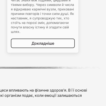
читає знаки між подіями, цифрами й
тінями вибору. Через символи й числа
я відкриваю кармічні вузли, приховані
причини повторів і точки сили душі. Як
наставник, я супроводжую тих, хто
стоїть на порозі змін, допомагаючи
почути власну істину й згадати свій
шлях.
Докладніше
си впливають на фізичне здоров’я. В її основі
які організм подає, коли емоції залишаються