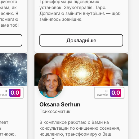
ційоного
Трансформація підсвідомих
равм, як
установок. Звукотерапія. Таро.
лесних. Я
Допомагаю змінити внутрішнє — щоб
допомагаю
змінилось зовнішнє.
аме тобі!
Докладніше
0
0
0.0
0.0
дгуків
відгуків
Oksana Serhun
Психосоматик
певт,
В комплексе работаю с Вами на
а
консультации по очищению сознания,
матикою,
исцелению, трансформирую Ваш