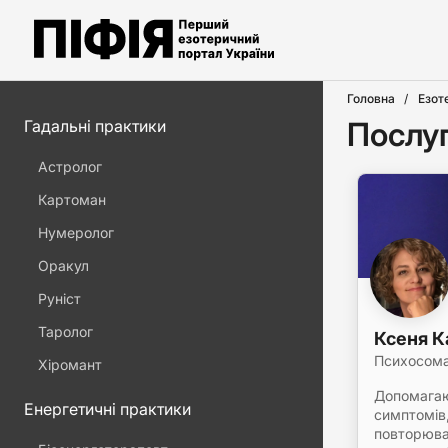
Головна
Езот
Послуг
Гадальні практики
Астролог
Картоман
Нумеролог
Оракул
Руніст
Таролог
Ксеня 
Психосом
Хіромант
Допомагаю
Енергетичні практики
симптомів,
повторюван