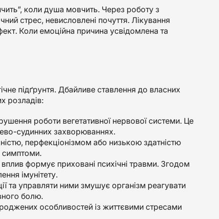
чить”, коли душа мовчить. Через роботу з
ний стрес, невисловлені почуття. Лікування
фект. Коли емоційна причина усвідомлена та
ічне підґрунтя. Дбайливе ставлення до власних
х розладів:
ушення роботи вегетативної нервової системи. Це
цево-судинних захворюваннях.
істю, перфекціонізмом або низькою здатністю
 симптоми.
й вплив формує приховані психічні травми. Згодом
ення імунітету.
ції та управляти ними змушує організм реагувати
вного болю.
роджених особливостей із життєвими стресами