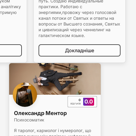
шуком
путь. Создаю индивидуальные
 аналітику
практики. Работаю с
ідтримую
энергиями,провожу через голосовой
канал потоки от Святых и ответы на
вопросы от Высшего сознания, Святых
и цивилизаций через ченнелинг на
галактическом языке.
Докладніше
0
0.0
відгуків
Олександр Ментор
Психосоматик
Я таролог, кармолог і нумеролог, що