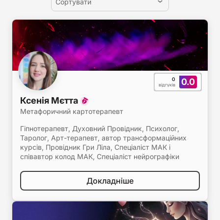
Сортувати
0
0.0
відгуків
Ксенія Мєтта
Метафоричний картотерапевт
Гіпнотерапевт, Духовний Провідник, Психолог,
Таролог, Арт-терапевт, автор трансформаційних
курсів, Провідник Гри Ліла, Спеціаліст МАК і
співавтор колод МАК, Спеціаліст нейрографіки
Докладніше