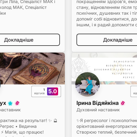
Гри Ліла, Спеціаліст МАК і
покращенням здоров'я, емо
колод МАК, Спеціаліст
стану, відновленням після т
іки
психічних, душевних так і ті
допоміг собі відновитися, 
іншим, і я радий допомогти с
Докладніше
Докладніше
1
5.0
відгуків
ві
Nyx
Ірина Відяйкіна
наставник
Духовний наставник
рактика на результат! ✨ 🔮
✨Я регресолог і психологічн
 Регрес • Ведична
орієнтований енергопрактик
 ⚡ Магія, що працює!
Створюю теплий, безпечний 