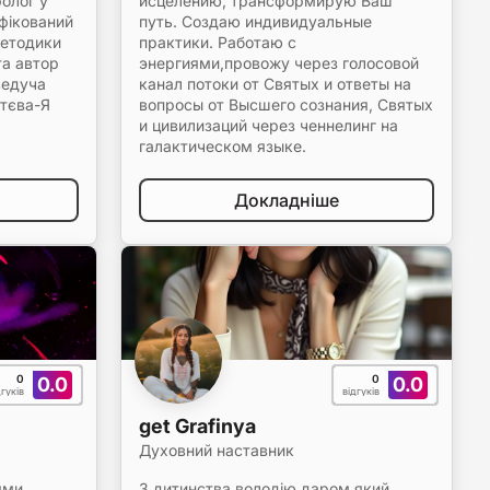
ролог у
исцелению, трансформирую Ваш
фікований
путь. Создаю индивидуальные
методики
практики. Работаю с
та автор
энергиями,провожу через голосовой
ведуча
канал потоки от Святых и ответы на
ттєва-Я
вопросы от Высшего сознания, Святых
и цивилизаций через ченнелинг на
галактическом языке.
Докладніше
0
0
0.0
0.0
дгуків
відгуків
get Grafinya
Духовний наставник
ями
З дитинства володію даром,який