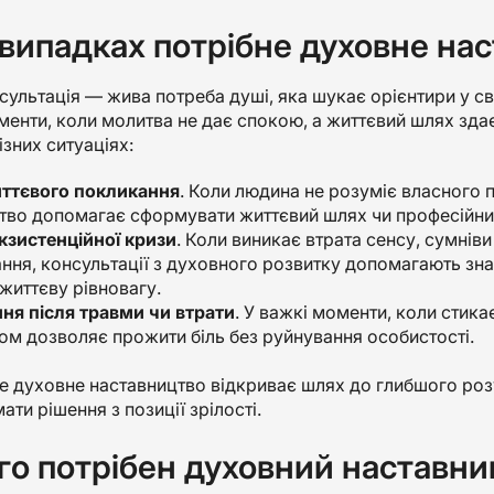
 випадках потрібне духовне на
ультація — жива потреба душі, яка шукає орієнтири у світ
менти, коли молитва не дає спокою, а життєвий шлях зд
ізних ситуаціях:
ттєвого покликання
. Коли людина не розуміє власного 
тво допомагає сформувати життєвий шлях чи професійний
кзистенційної кризи
. Коли виникає втрата сенсу, сумнів
ння, консультації з духовного розвитку допомагають зна
життєву рівновагу.
ня після травми чи втрати
. У важкі моменти, коли стика
ом дозволяє прожити біль без руйнування особистості.
е духовне наставництво відкриває шлях до глибшого розу
ати рішення з позиції зрілості.
го потрібен духовний наставник