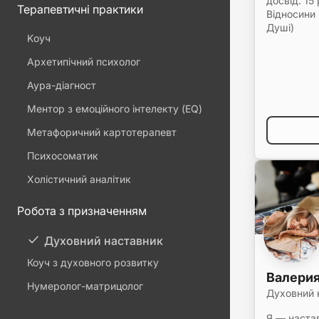
досвід. 15
Терапевтичні практики
Відносини
Душі)
Kоуч
Архетипічний психолог
Аура-діагност
Ментор з емоційного інтелекту (EQ)
Метафоричний картотерапевт
Психосоматик
Холістичний аналітик
Робота з призначенням
Духовний наставник
Коуч з духовного розвитку
Валерия
Нумеролог-матрицолог
Духовний 
Я — наста