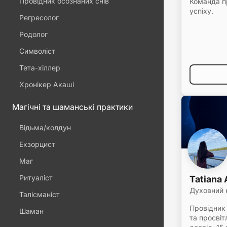
Провідник осознаних снів
Команда п
успіху.
Регресолог
Родолог
Символіст
Тета-хіллер
Хронікер Акаші
Магічні та шаманські практики
Відьма/колдун
Екзорцист
Маг
Ритуаліст
Tatiana
Духовний 
Талісманіст
Провідник 
Шаман
та просвіт