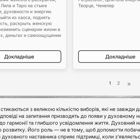
 Лила и Таро на стыке
Творця, Ченелер
, духовности и энергии.
ыйти из хаоса, поднять
сть, раскрыть женскую
 изменить сценарии жизни в
х, деньгах и самоощущении
Докладніше
Докладніше
1
2
тикаються з великою кількістю виборів, які не завжди д
ідповіді на запитання призводять до появи у духовному н
до гармонії та глибшого усвідомлення життя. Духовний 
 розвитку. Його роль — не в тому, щоб допомогти побачи
 духовного наставника сприяє підтримці, коли з’являється