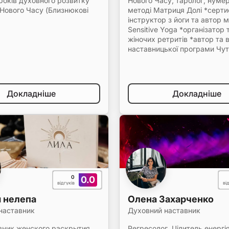
 років духовного розвитку
Нового Часу, таролог, нуме
 Нового Часу (Близнюкові
методі Матриця Долі *серти
інструктор з йоги та автор 
Sensitive Yoga *організатор 
жіночих ретритів *автор та 
наставницької програми Чу
Докладніше
Докладніше
0
0.0
відгуків
ві
 нелепа
Олена Захарченко
наставник
Духовний наставник
вник женского раскрытия,
Регресолог, Цілитель енергі