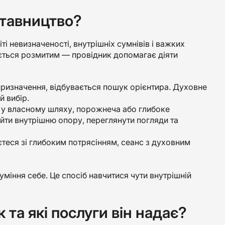
ставництво?
і невизначеності, внутрішніх сумнівів і важких
ається розмитим — провідник допомагає діяти
призначення, відбувається пошук орієнтира. Духовне
 вибір.
и у власному шляху, порожнеча або глибоке
йти внутрішню опору, переглянути погляди та
єтеся зі глибоким потрясінням, сеанс з духовним
міння себе. Це спосіб навчитися чути внутрішній
 та які послуги він надає?