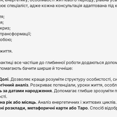
ює спеціаліст, адже кожна консультація адаптована під 
тя;
я;
криз;
 трансформації;
собою;
життя.
рактиці все частіше до глибинної роботи додаються допо
помагають бачити ширше й точніше:
Долі
. Дозволяє краще розуміти структуру особистості, сил
ічний аналіз
. Розкриває потенціали, уроки життя, особл
ь за датами народження
. Допомагає глибше зрозуміти п
сті.
на рік або місяць
. Аналіз енергетичних і життєвих циклів.
ні розклади, метафоричні карти або Таро
. Спосіб відо