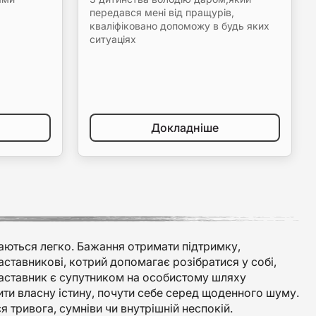
передався мені від пращурів,
кваліфіковано допоможу в будь яких
ситуаціях
Докладніше
аються легко. Бажання отримати підтримку,
аставникові, котрий допомагає розібратися у собі,
наставник є супутником на особистому шляху
ти власну істину, почути себе серед щоденного шуму.
 тривога, сумніви чи внутрішній неспокій.