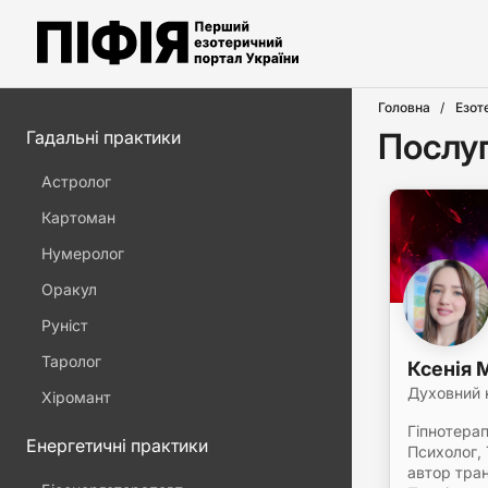
Головна
Езот
Послуг
Гадальні практики
Астролог
Картоман
Нумеролог
Оракул
Руніст
Таролог
Ксенія 
Духовний 
Хіромант
Гіпнотера
Енергетичні практики
Психолог, 
автор тра