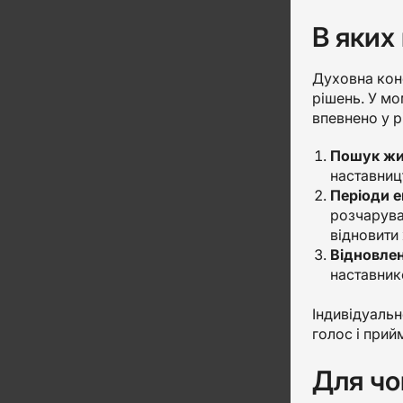
В яких
Духовна конс
рішень. У мо
впевнено у р
Пошук жи
наставниц
Періоди е
розчарува
відновити 
Відновлен
наставник
Індивідуальн
голос і прийм
Для чо