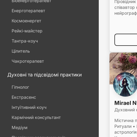
Біоенерготерапевт
Провідник 
співавтор 
Енерготерапевт
нейрограф
Космоенергет
Рейкі-майстер
Тантра-коуч
Цілитель
Чакротерапевт
Духовні та підсвідомі практики
Гіпнолог
Екстрасенс
Mirael 
Інтуїтивний коуч
Духовний 
Кармічний консультант
Містична п
Ритуали •
Медіум
астрологія