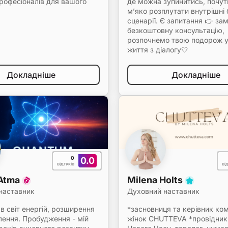
рофесіоналів для вашого
де можна зупинитись, почут
м’яко розплутати внутрішні 
сценарії. Є запитання 👉 за
безкоштовну консультацію,
розпочнемо твою подорож у
життя з діалогу🤍
Докладніше
Докладніше
0
0.0
відгуків
ві
 Atma
Milena Holts
наставник
Духовний наставник
в світ енергій, розширення
*засновниця та керівник ком
лення. Пробудження - мій
жінок CHUTTEVA *провідник 