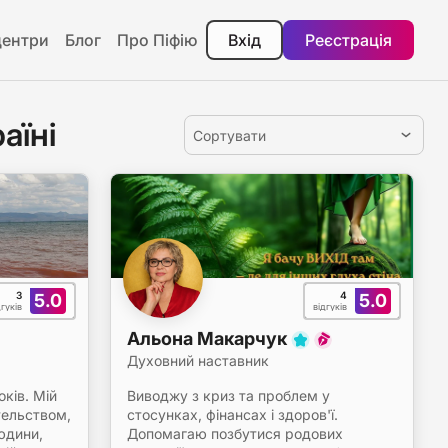
центри
Блог
Про Піфію
Вхід
Реєстрація
аїні
Сортувати
3
4
5.0
5.0
дгуків
відгуків
Альона Макарчук
Духовний наставник
оків. Мій
Виводжу з криз та проблем у
тельством,
стосунках, фінансах і здоров'ї.
юдини,
Допомагаю позбутися родових