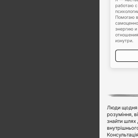
работаю с
психологии
Помогаю в
самоценно
энергию и
отношения
изнутри.
Люди щодня с
розуміння, в
знайти шлях 
внутрішнього
Консультація