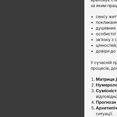
за яким прац
сенсу жит
покликанн
душевних 
особистої
зв’язку з 
цінностей;
довіри до 
У сучасній п
процесів, до
Матриця 
Нумеролог
Сумісніст
відповідно
Прогнози 
Архетипіч
ситуації.