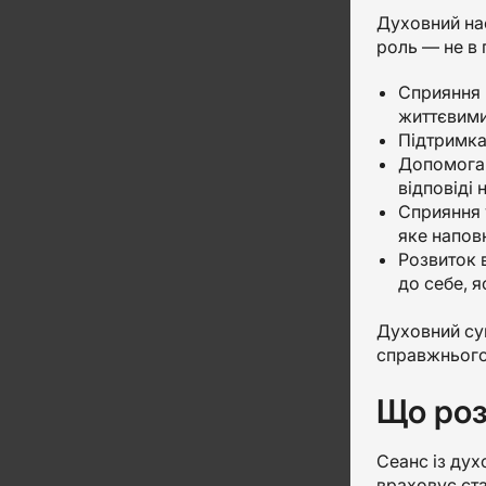
Духовний нас
роль — не в 
Сприяння 
життєвими
Підтримка
Допомога 
відповіді 
Сприяння 
яке напов
Розвиток 
до себе, яс
Духовний суп
справжнього
Що роз
Сеанс із дух
враховує ста