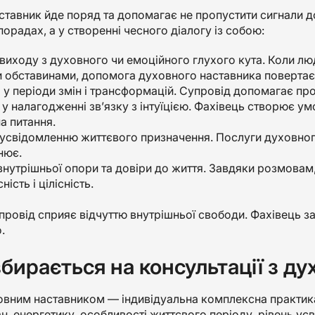
тавник йде поряд та допомагає не пропустити сигнали до
порадах, а у створенні чесного діалогу із собою:
виходу з духовного чи емоційного глухого кута. Коли лю
 обставинами, допомога духовного наставника повертає 
 у періоди змін і трансформацій. Супровід допомагає про
у налагодженні зв’язку з інтуїцією. Фахівець створює у
на питання.
усвідомленню життєвого призначення. Послуги духовног
нює.
внутрішньої опори та довіри до життя. Завдяки розмовам,
ність і цілісність.
ровід сприяє відчуттю внутрішньої свободи. Фахівець з
.
бирається на консультації з ду
овним наставником — індивідуальна комплексна практика,
н, енергетику, особливості життєвого періоду, рівень ус