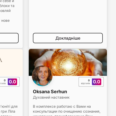
и себе й
блоки та
мовляй
 нове
Докладніше
0
0
0.0
0.0
дгуків
відгуків
Oksana Serhun
Духовний наставник
ʼюніті для
В комплексе работаю с Вами на
гри Ліла
консультации по очищению сознания,