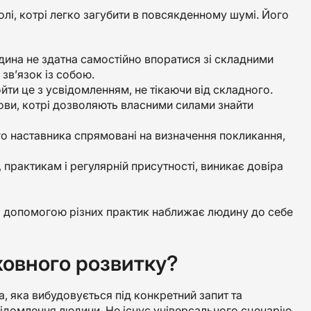
лі, котрі легко загубити в повсякденному шумі. Його
дина не здатна самостійно впоратися зі складними
зв’язок із собою.
йти це з усвідомленням, не тікаючи від складного.
мови, котрі дозволяють власними силами знайти
о наставника спрямовані на визначення покликання,
 практикам і регулярній присутності, виникає довіра
а допомогою різних практик наближає людину до себе
ховного розвитку?
 яка вибудовується під конкретний запит та
відомлення людини. Не існує універсального сценарію,