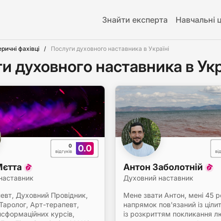
Знайти експерта
Навчальні 
еричні фахівці
Послуги духовного наставника в Україні
и духовного наставника в Укр
0
0.0
відгуків
ві
Мєтта
Антон Заболотній
наставник
Духовний наставник
певт, Духовний Провідник,
Мене звати Антон, мені 45 р
Таролог, Арт-терапевт,
напрямок пов'язаний із ціли
нсформаційних курсів,
із розкриттям покликання л