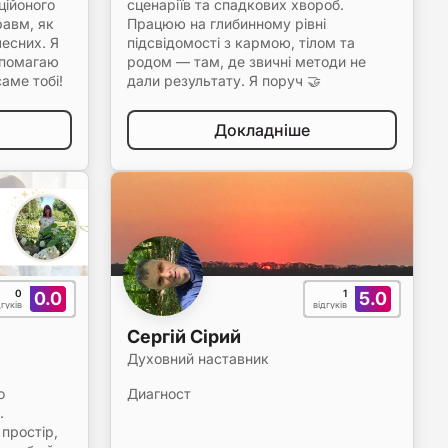
ційоного
сценаріїв та спадкових хвороб.
равм, як
Працюю на глибинному рівні
лесних. Я
підсвідомості з кармою, тілом та
допомагаю
родом — там, де звичні методи не
аме тобі!
дали результату. Я поруч 🤝
Докладніше
0
1
0.0
5.0
дгуків
відгуків
Сергій Сірий
Духовний наставник
о
Диагност
.
простір,