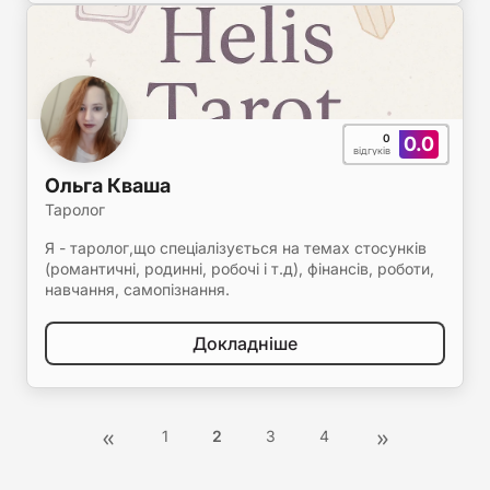
0
0.0
відгуків
Ольга Кваша
Таролог
Я - таролог,що спеціалізується на темах стосунків
(романтичні, родинні, робочі і т.д), фінансів, роботи,
навчання, самопізнання.
Докладніше
1
2
3
4