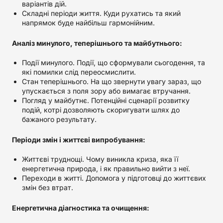
варіантів дій.
Складні періоди життя. Куди рухатись та який
напрямок буде найбільш гармонійним.
Аналіз минулого, теперішнього та майбутнього:
Події минулого. Події, що сформували сьогодення, та
які помилки слід переосмислити.
Стан теперішнього. На що звернути увагу зараз, що
упускається з поля зору або вимагає втручання.
Погляд у майбутнє. Потенційні сценарії розвитку
подій, котрі дозволяють скоригувати шлях до
бажаного результату.
Періоди змін і життєві випробування:
Життєві труднощі. Чому виникла криза, яка її
енергетична природа, і як правильно вийти з неї.
Переходи в житті. Допомога у підготовці до життєвих
змін без втрат.
Енергетична діагностика та очищення: