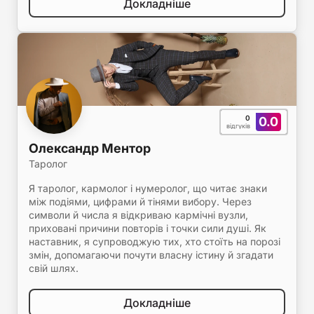
Докладніше
0
0.0
відгуків
Олександр Ментор
Таролог
Я таролог, кармолог і нумеролог, що читає знаки
між подіями, цифрами й тінями вибору. Через
символи й числа я відкриваю кармічні вузли,
приховані причини повторів і точки сили душі. Як
наставник, я супроводжую тих, хто стоїть на порозі
змін, допомагаючи почути власну істину й згадати
свій шлях.
Докладніше