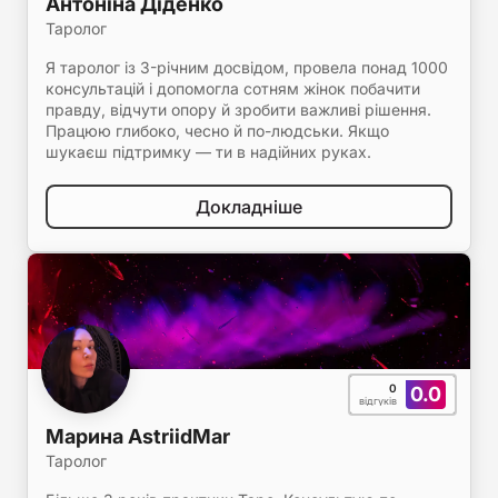
Антоніна Діденко
Таролог
Я таролог із 3-річним досвідом, провела понад 1000
консультацій і допомогла сотням жінок побачити
правду, відчути опору й зробити важливі рішення.
Працюю глибоко, чесно й по-людськи. Якщо
шукаєш підтримку — ти в надійних руках.
Докладніше
0
0.0
відгуків
Марина AstriidMar
Таролог