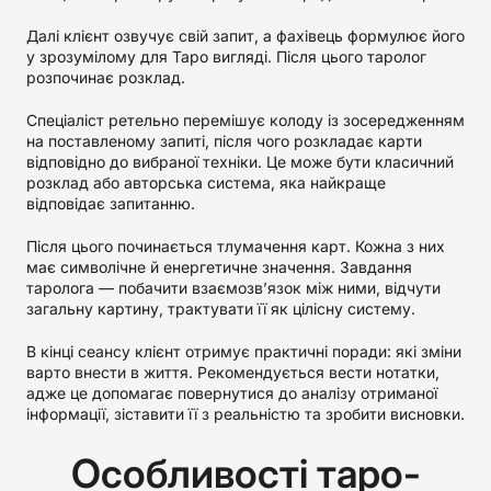
Далі клієнт озвучує свій запит, а фахівець формулює його
у зрозумілому для Таро вигляді. Після цього таролог
розпочинає розклад.
Спеціаліст ретельно перемішує колоду із зосередженням
на поставленому запиті, після чого розкладає карти
відповідно до вибраної техніки. Це може бути класичний
розклад або авторська система, яка найкраще
відповідає запитанню.
Після цього починається тлумачення карт. Кожна з них
має символічне й енергетичне значення. Завдання
таролога — побачити взаємозв’язок між ними, відчути
загальну картину, трактувати її як цілісну систему.
В кінці сеансу клієнт отримує практичні поради: які зміни
варто внести в життя. Рекомендується вести нотатки,
адже це допомагає повернутися до аналізу отриманої
інформації, зіставити її з реальністю та зробити висновки.
Особливості таро-