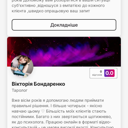
суб'єктивно ,відношуся з емпатією до кожного
клієнта ,швидко опрацьовую ваш запит
Докладніше
0
0.0
відгуків
Вікторія Бондаренко
Таролог
Вже вісім років я допомогаю людям приймати
правильні рішення. І більше чотирьох - якісно
навчаю цьому ♡ Більшість моїх клієнтів стають
постійними. Багато з них звертаються щотижнево,
як до психолога. Працюю онлайн в форматі відео-
консультацій - це умови високої якості. Консультую