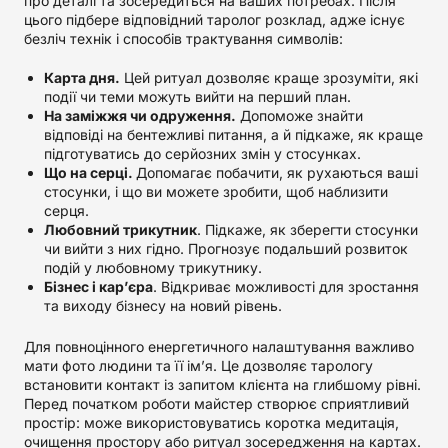
про деталі та зосередиться на ваших потребах. Після
цього підбере відповідний таролог розклад, адже існує
безліч технік і способів трактування символів:
Карта дня.
Цей ритуал дозволяє краще зрозуміти, які
події чи теми можуть вийти на перший план.
На заміжжя чи одруження.
Допоможе знайти
відповіді на бентежливі питання, а й підкаже, як краще
підготуватись до серйозних змін у стосунках.
Що на серці.
Допомагає побачити, як рухаються ваші
стосунки, і що ви можете зробити, щоб наблизити
серця.
Любовний трикутник
. Підкаже, як зберегти стосунки
чи вийти з них гідно. Прогнозує подальший розвиток
подій у любовному трикутнику.
Бізнес і кар’єра
. Відкриває можливості для зростання
та виходу бізнесу на новий рівень.
Для повноцінного енергетичного налаштування важливо
мати фото людини та її ім’я. Це дозволяє тарологу
встановити контакт із запитом клієнта на глибшому рівні.
Перед початком роботи майстер створює сприятливий
простір: може використовуватись коротка медитація,
очищення простору або ритуал зосередження на картах.