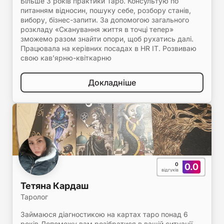
Більше 3 років практики Таро. Консультую по
питанням відносин, пошуку себе, розбору станів,
вибору, бізнес-запити. За допомогою загального
розкладу «Сканування життя в точці тепер»
зможемо разом знайти опори, щоб рухатись далі.
Працювала на керівних посадах в HR IT. Розвиваю
свою кавʼярню-квіткарню
Докладніше
0
0.0
відгуків
Тетяна Кардаш
Таролог
Займаюся діагностикою на картах таро понад 6
років Допоможу вам розібратися в вашій ситуації