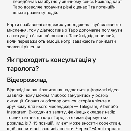
передбачає майбутнє у звичному сенсі. Розклад карт
Таро дозволяє побачити різні сценарії та потенційні
шляхи розвитку подій.
Карти позбавлені людських упереджень і суб’єктивного
мислення, тому діагностика з Таро допомагає поглянути
на ситуацію більш об’єктивно. Такий підхід корисний,
коли переважають емоції, котрі заважають приймати
зважені рішення.
Як проходить консультація у
таролога?
Відеорозклад
Відповіді на ваші запитання надаються у форматі відео,
завдяки чому можна глибоко зануритись у розбір
ситуації. Спочатку обговорюється історія клієнта в
зручному для нього месенджері — Telegram, Viber або
Instagram. Виходячи з запиту, фахівець складає набір
точних питань до карт Таро, за якими формується
розклад із 7–15 позицій. Клієнт може вносити корективи,
щоб охопити всі важливі аспекти. Через 2–4 дні таролог