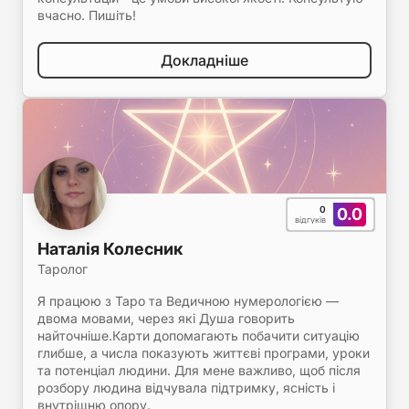
вчасно. Пишіть!
Докладніше
0
0.0
відгуків
Наталія Колесник
Таролог
Я працюю з Таро та Ведичною нумерологією —
двома мовами, через які Душа говорить
найточніше.Карти допомагають побачити ситуацію
глибше, а числа показують життєві програми, уроки
та потенціал людини. Для мене важливо, щоб після
розбору людина відчувала підтримку, ясність і
внутрішню опору.