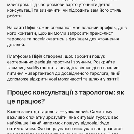
майстром. Під час розмови варто уточнити деталі
консультації та визначити, чи підходить вам його стиль
роботи.
На сайті Піфія кожен спеціаліст має власний профіль, де є
його контакти, щоб ви могли запросити прайс-лист
таролога та поспілкуватись з фахівцем для уточнення
деталей.
Платформа Піфія створена, щоб зробити пошук
езотеричних фахівців простим і зручним. Розкрийте
таємниці майбутнього та знайдіть відповіді на важливі
питання – звертайтеся до досвідченого таролога, який
допоможе відкрити нові можливості та шляхи у житті!
Процес консультації з тарологом: як
це працює?
Кожен запит до таролога — унікальний. Саме тому
важливо спочатку зрозуміти, яка ситуація турбує вас
найбільше і який напрямок пошуку відповіді буде
оптимальним. Фахівець уважно вислухає вас, розпитає