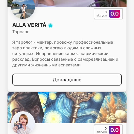
0
0.0
відгуків
ALLA VERITÀ
Таролог
Я таролог - ментер, провожу профессиональные
таро практики, помогаю людям в сложных
ситуациях. Исправление кармы, кармический
расклад. Вопросы связанные с самореализацией и
другими жизненными аспектами.
Докладніше
0
0.0
відгуків