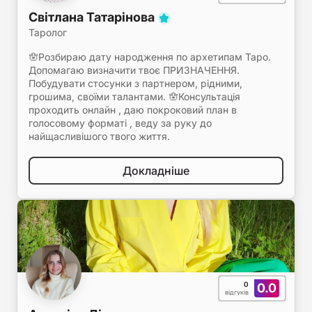
Світлана Татарінова
Таролог
🪬Розбираю дату народження по архетипам Таро.
Допомагаю визначити твоє ПРИЗНАЧЕННЯ.
Побудувати стосунки з партнером, рідними,
грошима, своїми талантами. 🪬Консультація
проходить онлайн , даю покроковий план в
голосовому форматі , веду за руку до
найщасливішого твого життя.
Докладніше
0
0.0
відгуків