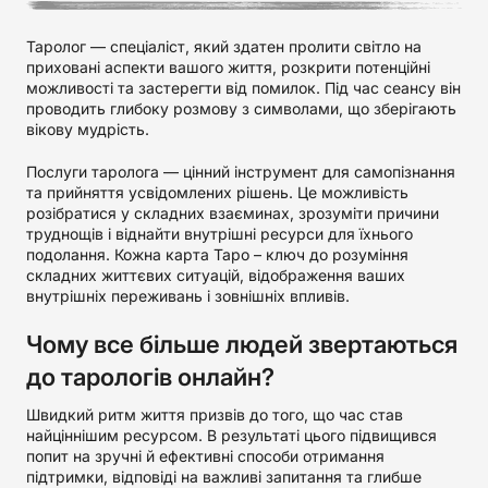
Таролог — спеціаліст, який здатен пролити світло на
приховані аспекти вашого життя, розкрити потенційні
можливості та застерегти від помилок. Під час сеансу він
проводить глибоку розмову з символами, що зберігають
вікову мудрість.
Послуги таролога — цінний інструмент для самопізнання
та прийняття усвідомлених рішень. Це можливість
розібратися у складних взаєминах, зрозуміти причини
труднощів і віднайти внутрішні ресурси для їхнього
подолання. Кожна карта Таро – ключ до розуміння
складних життєвих ситуацій, відображення ваших
внутрішніх переживань і зовнішніх впливів.
Чому все більше людей звертаються
до тарологів онлайн?
Швидкий ритм життя призвів до того, що час став
найціннішим ресурсом. В результаті цього підвищився
попит на зручні й ефективні способи отримання
підтримки, відповіді на важливі запитання та глибше