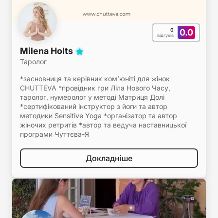
0
0.0
відгуків
Milena Holts
Таролог
*засновниця та керівник комʼюніті для жінок
CHUTTEVA *провідник гри Ліла Нового Часу,
таролог, нумеролог у методі Матриця Долі
*сертифікований інструктор з йоги та автор
методики Sensitive Yoga *організатор та автор
жіночих ретритів *автор та ведуча наставницької
програми Чуттєва-Я
Докладніше