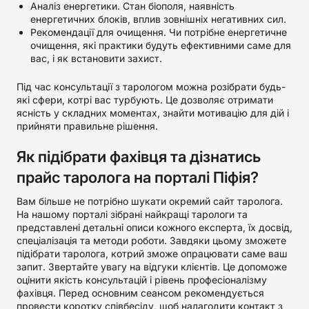
Аналіз енергетики. Стан біополя, наявність
енергетичних блоків, вплив зовнішніх негативних сил.
Рекомендації для очищення. Чи потрібне енергетичне
очищення, які практики будуть ефективними саме для
вас, і як встановити захист.
Під час консультації з тарологом можна розібрати будь-
які сфери, котрі вас турбують. Це дозволяє отримати
ясність у складних моментах, знайти мотивацію для дій і
прийняти правильне рішення.
Як підібрати фахівця та дізнатись
прайс таролога на порталі Піфія?
Вам більше не потрібно шукати окремий сайт таролога.
На нашому порталі зібрані найкращі тарологи та
представлені детальні описи кожного експерта, їх досвід,
спеціалізація та методи роботи. Завдяки цьому зможете
підібрати таролога, котрий зможе опрацювати саме ваш
запит. Звертайте увагу на відгуки клієнтів. Це допоможе
оцінити якість консультацій і рівень професіоналізму
фахівця. Перед основним сеансом рекомендується
провести коротку співбесіду, щоб налагодити контакт з