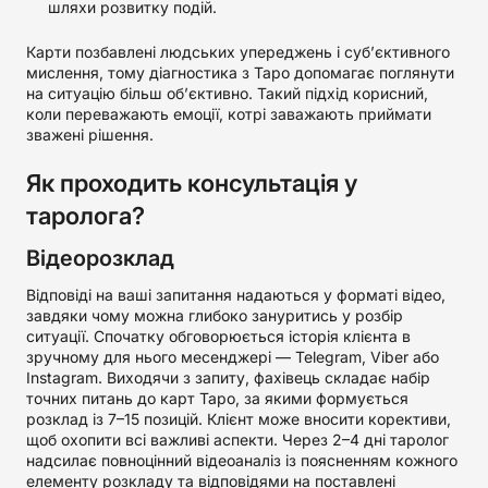
шляхи розвитку подій.
Карти позбавлені людських упереджень і суб’єктивного
мислення, тому діагностика з Таро допомагає поглянути
на ситуацію більш об’єктивно. Такий підхід корисний,
коли переважають емоції, котрі заважають приймати
зважені рішення.
Як проходить консультація у
таролога?
Відеорозклад
Відповіді на ваші запитання надаються у форматі відео,
завдяки чому можна глибоко зануритись у розбір
ситуації. Спочатку обговорюється історія клієнта в
зручному для нього месенджері — Telegram, Viber або
Instagram. Виходячи з запиту, фахівець складає набір
точних питань до карт Таро, за якими формується
розклад із 7–15 позицій. Клієнт може вносити корективи,
щоб охопити всі важливі аспекти. Через 2–4 дні таролог
надсилає повноцінний відеоаналіз із поясненням кожного
елементу розкладу та відповідями на поставлені