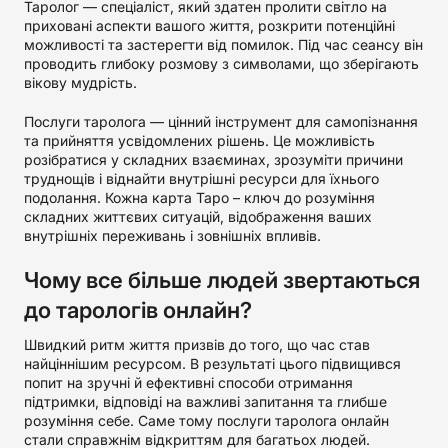
Таролог — спеціаліст, який здатен пролити світло на
приховані аспекти вашого життя, розкрити потенційні
можливості та застерегти від помилок. Під час сеансу він
проводить глибоку розмову з символами, що зберігають
вікову мудрість.
Послуги таролога — цінний інструмент для самопізнання
та прийняття усвідомлених рішень. Це можливість
розібратися у складних взаєминах, зрозуміти причини
труднощів і віднайти внутрішні ресурси для їхнього
подолання. Кожна карта Таро – ключ до розуміння
складних життєвих ситуацій, відображення ваших
внутрішніх переживань і зовнішніх впливів.
Чому все більше людей звертаються
до тарологів онлайн?
Швидкий ритм життя призвів до того, що час став
найціннішим ресурсом. В результаті цього підвищився
попит на зручні й ефективні способи отримання
підтримки, відповіді на важливі запитання та глибше
розуміння себе. Саме тому послуги таролога онлайн
стали справжнім відкриттям для багатьох людей.