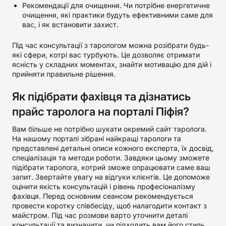
Рекомендації для очищення. Чи потрібне енергетичне
очищення, які практики будуть ефективними саме для
вас, і як встановити захист.
Під час консультації з тарологом можна розібрати будь-
які сфери, котрі вас турбують. Це дозволяє отримати
ясність у складних моментах, знайти мотивацію для дій і
прийняти правильне рішення.
Як підібрати фахівця та дізнатись
прайс таролога на порталі Піфія?
Вам більше не потрібно шукати окремий сайт таролога.
На нашому порталі зібрані найкращі тарологи та
представлені детальні описи кожного експерта, їх досвід,
спеціалізація та методи роботи. Завдяки цьому зможете
підібрати таролога, котрий зможе опрацювати саме ваш
запит. Звертайте увагу на відгуки клієнтів. Це допоможе
оцінити якість консультацій і рівень професіоналізму
фахівця. Перед основним сеансом рекомендується
провести коротку співбесіду, щоб налагодити контакт з
майстром. Під час розмови варто уточнити деталі
консультації та визначити, чи підходить вам його стиль