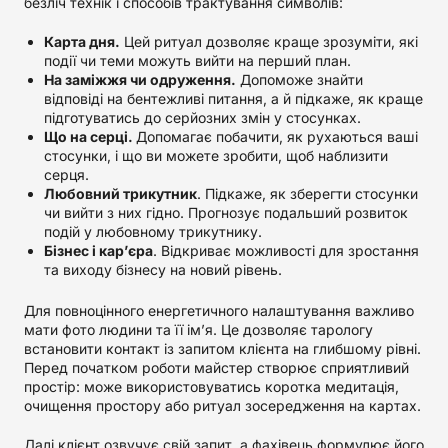
безліч технік і способів трактування символів:
Карта дня.
Цей ритуал дозволяє краще зрозуміти, які
події чи теми можуть вийти на перший план.
На заміжжя чи одруження.
Допоможе знайти
відповіді на бентежливі питання, а й підкаже, як краще
підготуватись до серйозних змін у стосунках.
Що на серці.
Допомагає побачити, як рухаються ваші
стосунки, і що ви можете зробити, щоб наблизити
серця.
Любовний трикутник
. Підкаже, як зберегти стосунки
чи вийти з них гідно. Прогнозує подальший розвиток
подій у любовному трикутнику.
Бізнес і кар’єра
. Відкриває можливості для зростання
та виходу бізнесу на новий рівень.
Для повноцінного енергетичного налаштування важливо
мати фото людини та її ім’я. Це дозволяє тарологу
встановити контакт із запитом клієнта на глибшому рівні.
Перед початком роботи майстер створює сприятливий
простір: може використовуватись коротка медитація,
очищення простору або ритуал зосередження на картах.
Далі клієнт озвучує свій запит, а фахівець формулює його