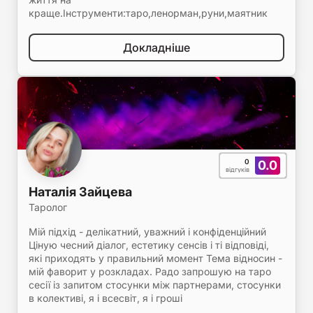
краще.Інструменти:таро,ленорман,руни,маятник
Докладніше
0
0.0
відгуків
Наталія Зайцева
Таролог
Мій підхід - делікатний, уважний і конфіденційний
Ціную чесний діалог, естетику сенсів і ті відповіді,
які приходять у правильний момент Тема відносин -
мій фаворит у розкладах. Радо запрошую на таро
сесії із запитом стосунки між партнерами, стосунки
в колективі, я і всесвіт, я і гроші