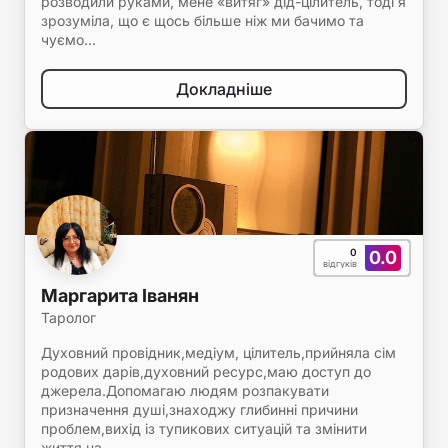
розводили руками, мене «витяг» дід-цілитель, тоді я
зрозуміла, що є щось більше ніж ми бачимо та
чуємо…
Докладніше
0
0.0
відгуків
Маргарита Іванян
Таролог
Духовний провідник,медіум, цілитель,прийняла сім
родових дарів,духовний ресурс,маю доступ до
джерела.Допомагаю людям розпакувати
призначення душі,знаходжу глибинні причини
проблем,вихід із тупикових ситуацій та змінити
життя на