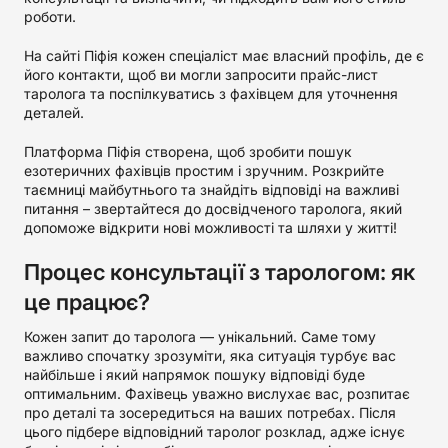
роботи.
На сайті Піфія кожен спеціаліст має власний профіль, де є
його контакти, щоб ви могли запросити прайс-лист
таролога та поспілкуватись з фахівцем для уточнення
деталей.
Платформа Піфія створена, щоб зробити пошук
езотеричних фахівців простим і зручним. Розкрийте
таємниці майбутнього та знайдіть відповіді на важливі
питання – звертайтеся до досвідченого таролога, який
допоможе відкрити нові можливості та шляхи у житті!
Процес консультації з тарологом: як
це працює?
Кожен запит до таролога — унікальний. Саме тому
важливо спочатку зрозуміти, яка ситуація турбує вас
найбільше і який напрямок пошуку відповіді буде
оптимальним. Фахівець уважно вислухає вас, розпитає
про деталі та зосередиться на ваших потребах. Після
цього підбере відповідний таролог розклад, адже існує