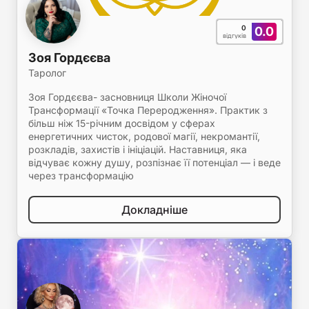
0
0.0
відгуків
Зоя Гордєєва
Таролог
Зоя Гордєєва- засновниця Школи Жіночої
Трансформації «Точка Переродження». Практик з
більш ніж 15-річним досвідом у сферах
енергетичних чисток, родової магії, некромантії,
розкладів, захистів і ініціацій. Наставниця, яка
відчуває кожну душу, розпізнає її потенціал — і веде
через трансформацію
Докладніше