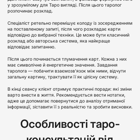
у зрозумілому для Таро вигляді. Після цього таролог
розпочинає розклад.
Спеціаліст ретельно перемішує колоду із зосередженням
на поставленому запиті, після чого розкладає карти
відповідно до вибраної техніки. Це може бути класичний
розклад або авторська система, яка найкраще
відповідає запитанню.
Після цього починається тлумачення карт. Кожна з них
має символічне й енергетичне значення. Завдання
таролога — побачити взаємозв’язок між ними, відчути
загальну картину, трактувати її як цілісну систему.
В кінці сеансу клієнт отримує практичні поради: які зміни
варто внести в життя. Рекомендується вести нотатки,
адже це допомагає повернутися до аналізу отриманої
інформації, зіставити її з реальністю та зробити висновки.
Особливості таро-
консультацій від