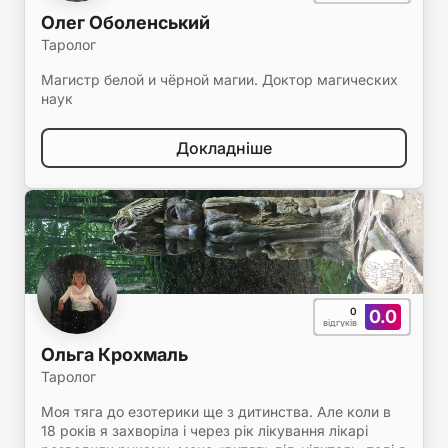
Олег Оболенський
Таролог
Магистр белой и чёрной магии. Доктор магических
наук
Докладніше
0
0.0
відгуків
Ольга Крохмаль
Таролог
Моя тяга до езотерики ще з дитинства. Але коли в
18 років я захворіла і через рік лікування лікарі