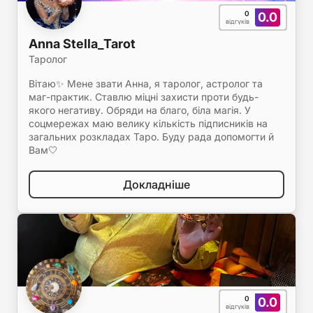
0
0.0
відгуків
Anna Stella_Tarot
Таролог
Вітаю✨ Мене звати Анна, я таролог, астролог та
маг-практик. Ставлю міцні захисти проти будь-
якого негативу. Обряди на благо, біла магія. У
соцмережах маю велику кількість підписників на
загальних розкладах Таро. Буду рада допомогти й
Вам🤍
Докладніше
0
0.0
відгуків